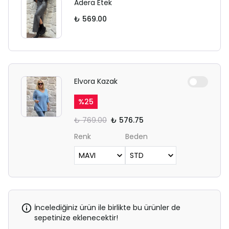
Adera Etek
₺ 569.00
Elvora Kazak
%
25
₺ 769.00
₺ 576.75
Renk
Beden
İncelediğiniz ürün ile birlikte bu ürünler de
sepetinize eklenecektir!