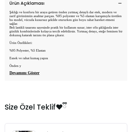
Ürün Açıklaması
Şıklığı ve konforu bir araya getiren önden yırtmaç detaylı dar etek, modern ve
zarif görünümün anahtar parçası. %95 polyester ve %5 elastan karışımıyla üretilen
bu model, vücuda kusursuz şekilde otururken gün boyu rahat hareket etmeni
sağlar.
Beli lastikli tasarımı sayesinde pratik bir kullanım sunar; ister ofis şıklığında ister
günlük kombinlerinde kolayca tercih edebilirsin. Yırtmaç detayı, eteğe feminen bir
dokunuş katarak tarzını ön plana çıkarır.
Ürün Özellikleri:
%95 Polyester, %5 Elastan
Esnek ve rahat kumaş yapısı
Önden y
Devamını Göster
Size Özel Teklif❤️ྀི