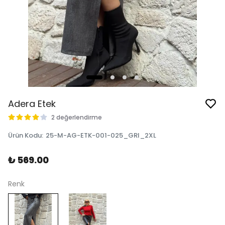
Adera Etek
2 değerlendirme
Ürün Kodu
:
25-M-AG-ETK-001-025_GRI_2XL
₺ 569.00
Renk