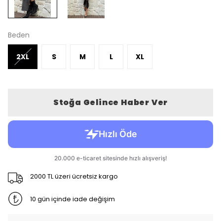
Beden
2XL
S
M
L
XL
Stoğa Gelince Haber Ver
2000 TL üzeri ücretsiz kargo
10 gün içinde iade değişim