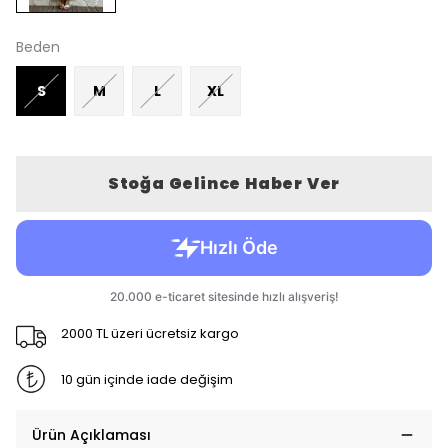
Beden
S
M
L
XL
Stoğa Gelince Haber Ver
2000 TL üzeri ücretsiz kargo
10 gün içinde iade değişim
Ürün Açıklaması