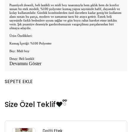
Puantiyeli desenli, beli lastikli ve midi boy tasarımıyla hem şıklık hem de konfor
sunan bu etek modeli, %100 polyester kumaş yapısı sayesinde hafif, dayanıklı ve
kolay kullanımlıdır. Günlük kombinlerden özel davetlere kadar geniş bir kullanım
alanı sunan bu parça, modern ve zamansız tarzı bir araya getirir. Esnek beli
sayesinde farklı bedenlere uyum sağlar ve gün boyu rahat hareket etme imkânı
verir. Şık puantiye deseniyle gardırobunuzun vazgeçilmez parçalarından biri
olmaya adaydır.
Ürün Özellikleri:
Kumaş İçeriği: %100 Polyester
Boy: Midi boy
Detay: Beli lastikli
Devamını Göster
SEPETE EKLE
Size Özel Teklif❤️ྀི
Dotti Etek