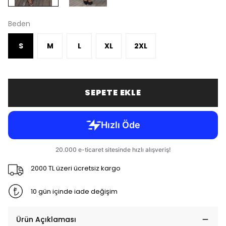
Beden
S
M
L
XL
2XL
SEPETE EKLE
2000 TL üzeri ücretsiz kargo
10 gün içinde iade değişim
Ürün Açıklaması