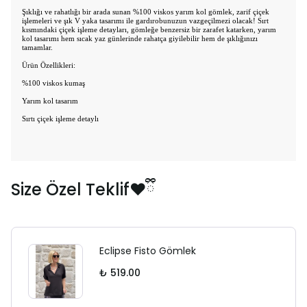
Şıklığı ve rahatlığı bir arada sunan %100 viskos yarım kol gömlek, zarif çiçek
işlemeleri ve şık V yaka tasarımı ile gardırobunuzun vazgeçilmezi olacak! Sırt
kısmındaki çiçek işleme detayları, gömleğe benzersiz bir zarafet katarken, yarım
kol tasarımı hem sıcak yaz günlerinde rahatça giyilebilir hem de şıklığınızı
tamamlar.
Ürün Özellikleri:
%100 viskos kumaş
Yarım kol tasarım
Sırtı çiçek işleme detaylı
Size Özel Teklif❤️ྀི
Eclipse Fisto Gömlek
₺ 519.00