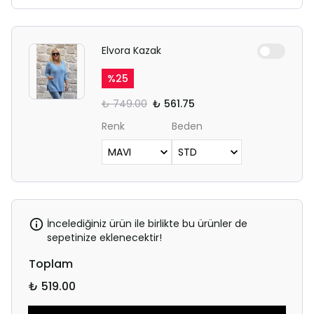
Elvora Kazak
%
25
₺ 749.00
₺ 561.75
Renk
Beden
İncelediğiniz ürün ile birlikte bu ürünler de
sepetinize eklenecektir!
Toplam
₺ 519.00