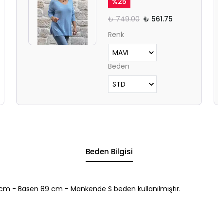
%
25
₺ 749.00
₺ 561.75
Renk
Beden
Beden Bilgisi
cm - Basen 89 cm - Mankende S beden kullanılmıştır.