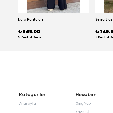
Liora Pantolon
Selira Bluz
₺ 649.00
₺ 749.
5 Renk 4 Beden
3 Renk 4 
Kategoriler
Hesabım
Anasayfa
Giriş Yap
Kayıt Ol