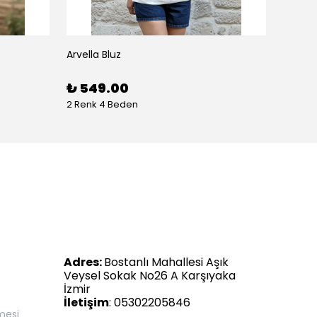
Arvella Bluz
₺ 549.00
2 Renk 4 Beden
Adres:
Bostanlı Mahallesi Aşık
Veysel Sokak No26 A Karşıyaka
İzmir
İletişim
: 05302205846
mesi