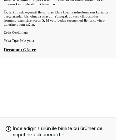
sunar. Kısa kollu polo yaka tasarımı zamansız bir duruş kazandırırken,
modern kesimiyle stilinizi tamamlar.
Üç farklı renk seçeneği ile sunulan Elara Bluz, gardırobunuzun kurtarıcı
parçalarından biri olmaya adaydır. Yumuşak dokusu cilt dostudur,
formunu uzun süre korur. S, M ve L beden seçenekleri ile farklı vücut
tiplerine uyum sağlar.
Ürün Özellikleri:
Yaka Tipi: Polo yaka
Devamını Göster
İncelediğiniz ürün ile birlikte bu ürünler de
sepetinize eklenecektir!