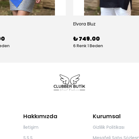
Elvora Bluz
00
₺ 749.00
Beden
6 Renk 1 Beden
Hakkımızda
Kurumsal
İletişim
Gizlilik Politikası
S.S.S
Mesafeli Satış Sözleş