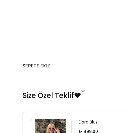
SEPETE EKLE
Size Özel Teklif❤️ྀི
Elara Bluz
₺ 499.00