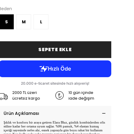
Beden
S
M
L
SEPETE EKLE
2000 TL üzeri
10 gün içinde
ücretsiz kargo
iade değişim
Ürün Açıklaması
Şıklık ve konforu bir araya getiren Elara Bluz, günlük kombinlerden ofis
stiline kadar her ortama uyum sağlar. %96 pamuk, %4 elastan kumaş
içeriği sayesinde nefes alır, esnek yapısıyla gün boyu rahat bir kullanım