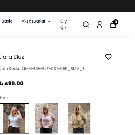
Basic
Aksesuarlar
Giy
0
Çık
Elara Bluz
Ürün Kodu
:
25-M-UG-BLZ-001-085_BMV_S
₺ 499.00
Renk