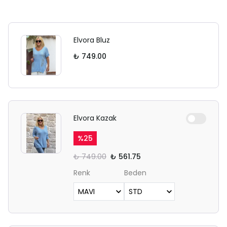
Elvora Bluz
₺ 749.00
Elvora Kazak
%
25
₺ 749.00
₺ 561.75
Renk
Beden