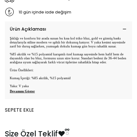
10 gün içinde iade değişim
Ürün Açıklaması
Şıklığı ve konforu bir arada sunan bu kısa kol triko bluz, gold ve gümüş baskı
detaylarıyla stiline modern ve ışıltılı bir dokunuş katıyor. V yaka kesimi sayesinde
zarif bir duruş sağlarken, yumuşak dokulu kumaşı gün boyu rahatlık sunar.
%85 akrilik ve %15 polyamid karışımlı özel kumaşı sayesinde hem hafif hem de
dayanıklı olan bu bluz, formunu uzun süre korur. Standart bedeni ile 36-44 beden
aralığına uyum sağlayarak farklı vücut tiplerine rahatlıkla hitap eder.
Ürün Özellikleri:
Kumaş İçeriği: %85 akrilik, %15 polyamid
Yaka: V yaka
Devamını Göster
SEPETE EKLE
Size Özel Teklif❤️ྀི