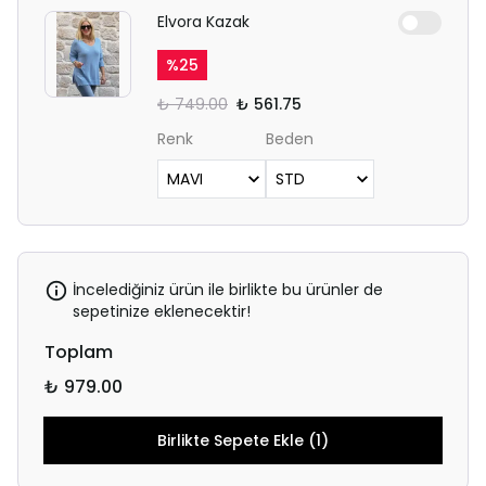
Elvora Kazak
%
25
₺ 749.00
₺ 561.75
Renk
Beden
İncelediğiniz ürün ile birlikte bu ürünler de
sepetinize eklenecektir!
Toplam
₺ 979.00
Birlikte Sepete Ekle (1)