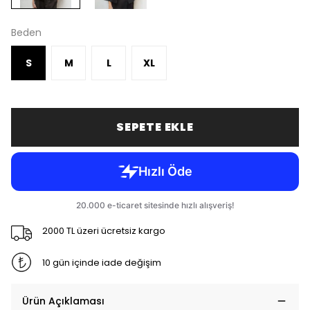
Beden
S
M
L
XL
SEPETE EKLE
2000 TL üzeri ücretsiz kargo
10 gün içinde iade değişim
Ürün Açıklaması