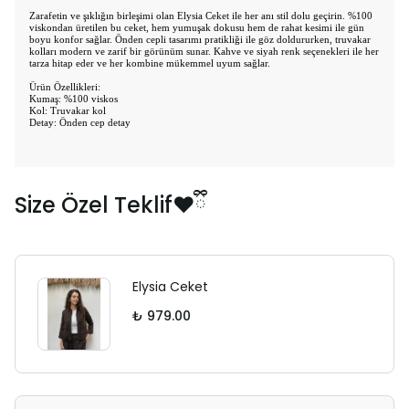
Zarafetin ve şıklığın birleşimi olan Elysia Ceket ile her anı stil dolu geçirin. %100
viskondan üretilen bu ceket, hem yumuşak dokusu hem de rahat kesimi ile gün
boyu konfor sağlar. Önden cepli tasarımı pratikliği ile göz doldururken, truvakar
kolları modern ve zarif bir görünüm sunar. Kahve ve siyah renk seçenekleri ile her
tarza hitap eder ve her kombine mükemmel uyum sağlar.
Ürün Özellikleri:
Kumaş: %100 viskos
Kol: Truvakar kol
Detay: Önden cep detay
Size Özel Teklif❤️ྀི
Elysia Ceket
₺ 979.00