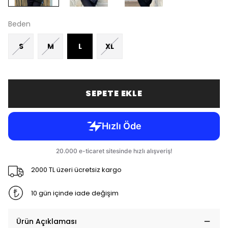
Beden
S
M
L
XL
SEPETE EKLE
2000 TL üzeri ücretsiz kargo
10 gün içinde iade değişim
Ürün Açıklaması