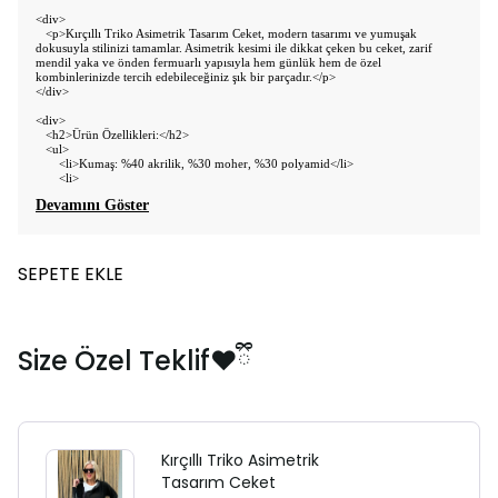
<div>
<p>Kırçıllı Triko Asimetrik Tasarım Ceket, modern tasarımı ve yumuşak
dokusuyla stilinizi tamamlar. Asimetrik kesimi ile dikkat çeken bu ceket, zarif
mendil yaka ve önden fermuarlı yapısıyla hem günlük hem de özel
kombinlerinizde tercih edebileceğiniz şık bir parçadır.</p>
</div>
<div>
<h2>Ürün Özellikleri:</h2>
<ul>
<li>Kumaş: %40 akrilik, %30 moher, %30 polyamid</li>
<li>
Devamını Göster
SEPETE EKLE
Size Özel Teklif❤️ྀི
Kırçıllı Triko Asimetrik
Tasarım Ceket