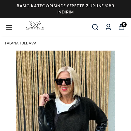
BASIC KATEGORİSİNDE SEPETTE 2.ÜRÜNE %50
İNDİRİM
0
1 ALANA 1 BEDAVA