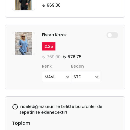
₺ 669.00
Elvora Kazak
%
25
₺ 769.00
₺ 576.75
Renk
Beden
İncelediğiniz ürün ile birlikte bu ürünler de
sepetinize eklenecektir!
Toplam