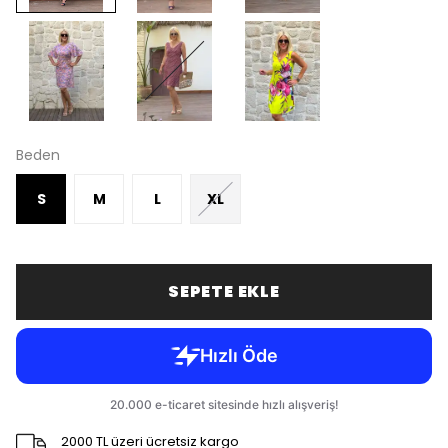
Beden
S
M
L
XL
SEPETE EKLE
2000 TL üzeri ücretsiz kargo