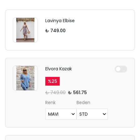
Lavinya Elbise
₺ 749.00
Elvora Kazak
%
25
₺ 749.00
₺ 561.75
Renk
Beden