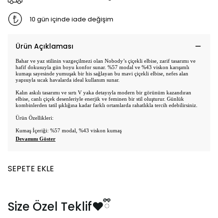
10 gün içinde iade değişim
Ürün Açıklaması
Bahar ve yaz stilinin vazgeçilmezi olan Nobody
’s çiçekli elbise, zarif tasar
ımı ve
hafif dokusuyla gün boyu konfor sunar. %57 modal ve %43 viskon karışımlı
kumaşı sayesinde yumuşak bir his sağlayan bu mavi çiçekli elbise, nefes alan
yapısıyla sıcak havalarda ideal kullanım sunar.
Kalın askılı tasarımı ve sırtı V yaka detayıyla modern bir görünüm kazandıran
elbise, canlı çiçek desenleriyle enerjik ve feminen bir stil oluşturur. Günlük
kombinlerden tatil şıklığına kadar farklı ortamlarda rahatlıkla tercih edebilirsiniz.
Ürün Özellikleri:
Kumaş İçeriği: %57 modal, %43 viskon kumaş
Devamını Göster
SEPETE EKLE
Size Özel Teklif❤️ྀི