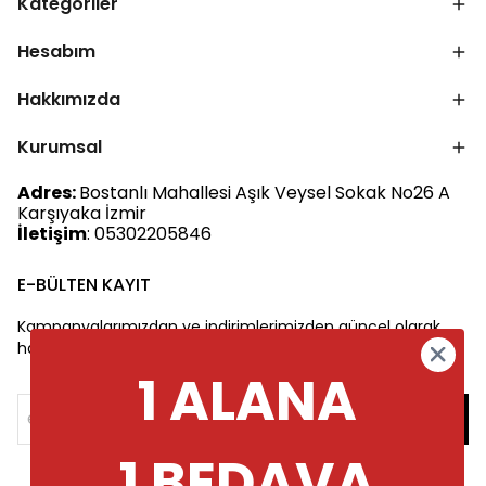
Kategoriler
Hesabım
Hakkımızda
Kurumsal
Adres:
Bostanlı Mahallesi Aşık Veysel Sokak No26 A
Karşıyaka İzmir
İletişim
: 05302205846
E-BÜLTEN KAYIT
Kampanyalarımızdan ve indirimlerimizden güncel olarak
haberdar olun.
1 ALANA
1 BEDAVA