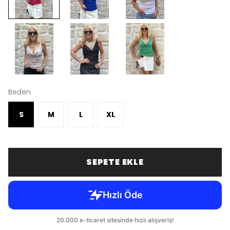
Beden
S
M
L
XL
SEPETE EKLE