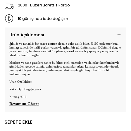
2000 TL üzeri ücretsiz kargo
10 gün içinde iade değişim
Ürün Açıklaması
Şıklığı ve rahatlığı bir araya getiren degaje yaka askılı bluz, %100 polyester buzi
kumaşı sayesinde hafif parlak yapısıyla ışıltılı bir görünüm sunar. Dökümlü degaje
yaka tasarımı, feminen zarafeti ön plana çıkarırken askılı yapısıyla yaz aylarında
ideal bir konfor sağlar.
Modern ve sade çizgilere sahip bu bluz; etek, pantolon ya da ceket kombinleriyle
gündüzden geceye stilinizi zahmetsizce tamamlar. Akıcı kumaşı sayesinde vücuda
yumuşak bir şekilde oturur, terletmeyen dokusuyla gün boyu konforlu bir
kullanım sağlar.
Ürün Özellikleri:
Yaka Tipi: Degaje yaka
Kumaş: %10
Devamını Göster
SEPETE EKLE