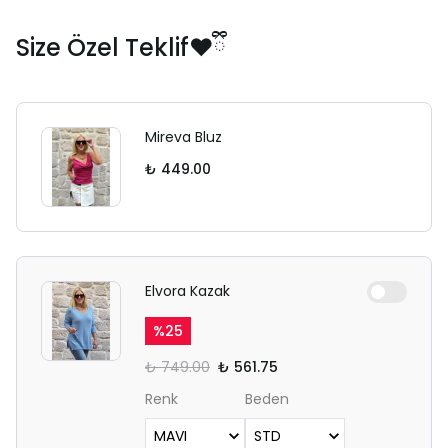
Size Özel Teklif❤️ྀི
Mireva Bluz
₺ 449.00
Elvora Kazak
%
25
₺ 749.00
₺ 561.75
Renk
Beden