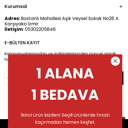
Kurumsal
Adres:
Bostanlı Mahallesi Aşık Veysel Sokak No26 A
Karşıyaka İzmir
İletişim
: 05302205846
E-BÜLTEN KAYIT
Kampanyalarımızdan ve indirimlerimizden güncel olarak
haberdar olun.
1 ALANA
1 BEDAVA
İkinci ürün bizden! Seçili ürünlerde fırsatı
kaçırmadan hemen keşfet.
Alışveriş deneyiminizi iyileştirmek için
©2025 Tüm Hakları Saklıdır