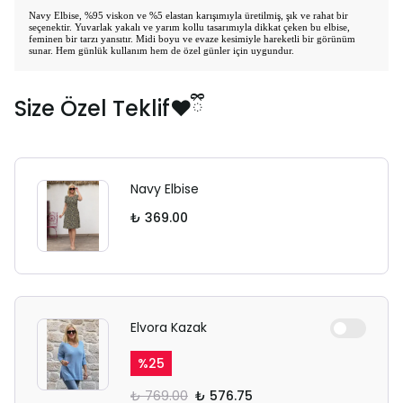
Navy Elbise, %95 viskon ve %5 elastan karışımıyla üretilmiş, şık ve rahat bir
seçenektir. Yuvarlak yakalı ve yarım kollu tasarımıyla dikkat çeken bu elbise,
feminen bir tarzı yansıtır. Midi boyu ve evaze kesimiyle hareketli bir görünüm
sunar. Hem günlük kullanım hem de özel günler için uygundur.
Size Özel Teklif❤️ྀི
Navy Elbise
₺ 369.00
Elvora Kazak
%
25
₺ 769.00
₺ 576.75