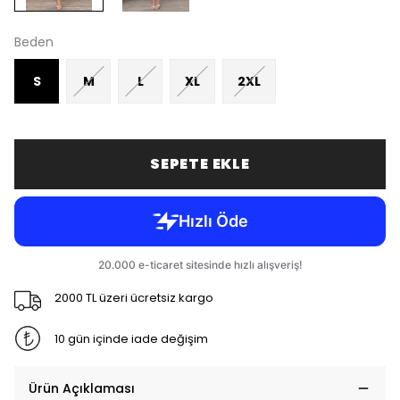
Beden
S
M
L
XL
2XL
SEPETE EKLE
2000 TL üzeri ücretsiz kargo
10 gün içinde iade değişim
Ürün Açıklaması