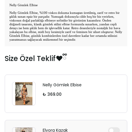
Nelly Gömlek Elbise
Nelly Gömlek Elbise, %100 viskos dokuma kumaştan üretilmiş, zarif ve retro bir
şıklık sunan eşsiz bir parçadır. Yumuşak dokusuyla cilde hoş bir his verirken,
viskosun doğal parlaklığı elbiseye sofistike bir görünüm kazandırır. Önden
düğmeli tasarımı, klasik gömlek stilini elbise formunda sunarken, yandan cepli
detayı ise hem şıklık hem de işlevsellik katar. Retro desenleriyle nostaljik bir hava
yakalayan bu elbise, midi boy kesimiyle zarif ve feminen bir siluet oluşturur. Nelly
Gömlek Elbise, günlük kombinlerden özel davetlere kadar her ortamda stilinizi
yansıtmanızı sağlayacak mükemmel bir seçimdir.
Size Özel Teklif❤️ྀི
Nelly Gömlek Elbise
₺ 369.00
Elvora Kazak