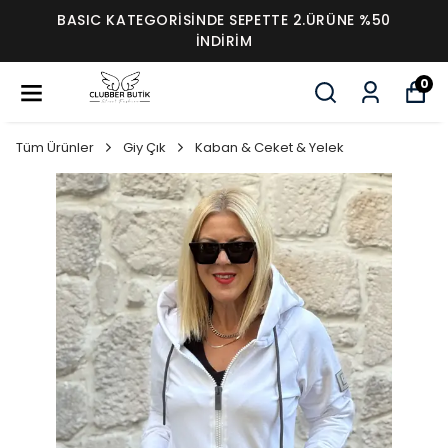
BASIC KATEGORİSİNDE SEPETTE 2.ÜRÜNE %50
İNDİRİM
0
Tüm Ürünler
Giy Çık
Kaban & Ceket & Yelek