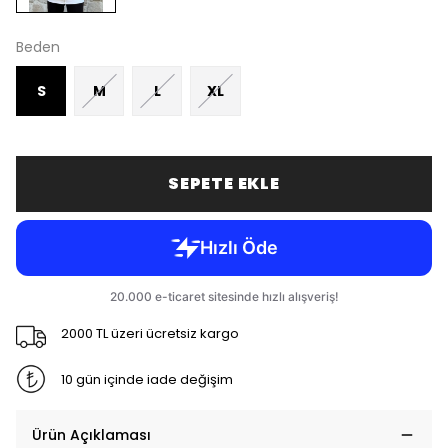
Beden
S
M
L
XL
SEPETE EKLE
2000 TL üzeri ücretsiz kargo
10 gün içinde iade değişim
Ürün Açıklaması