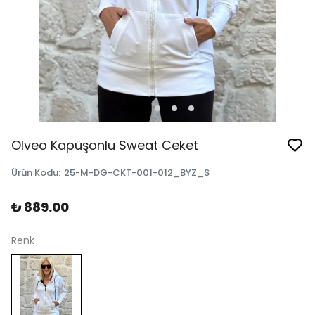
Olveo Kapüşonlu Sweat Ceket
Ürün Kodu
:
25-M-DG-CKT-001-012_BYZ_S
₺ 889.00
Renk