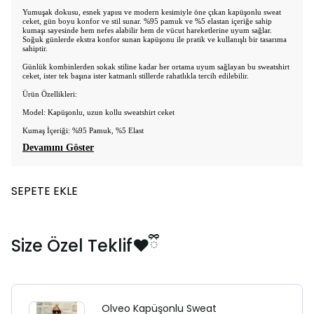
Yumuşak dokusu, esnek yapısı ve modern kesimiyle öne çıkan kapüşonlu sweat
ceket, gün boyu konfor ve stil sunar. %95 pamuk ve %5 elastan içeriğe sahip
kumaşı sayesinde hem nefes alabilir hem de vücut hareketlerine uyum sağlar.
Soğuk günlerde ekstra konfor sunan kapüşonu ile pratik ve kullanışlı bir tasarıma
sahiptir.
Günlük kombinlerden sokak stiline kadar her ortama uyum sağlayan bu sweatshirt
ceket, ister tek başına ister katmanlı stillerde rahatlıkla tercih edilebilir.
Ürün Özellikleri:
Model: Kapüşonlu, uzun kollu sweatshirt ceket
Kumaş İçeriği: %95 Pamuk, %5 Elast
Devamını Göster
SEPETE EKLE
Size Özel Teklif❤️ྀི
Olveo Kapüşonlu Sweat