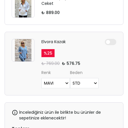
Ceket
₺ 889.00
Elvora Kazak
%
25
₺ 769.00
₺ 576.75
Renk
Beden
İncelediğiniz ürün ile birlikte bu ürünler de
sepetinize eklenecektir!