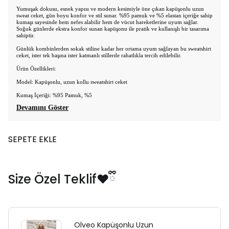
Yumuşak dokusu, esnek yapısı ve modern kesimiyle öne çıkan kapüşonlu uzun
sweat ceket, gün boyu konfor ve stil sunar. %95 pamuk ve %5 elastan içeriğe sahip
kumaşı sayesinde hem nefes alabilir hem de vücut hareketlerine uyum sağlar.
Soğuk günlerde ekstra konfor sunan kapüşonu ile pratik ve kullanışlı bir tasarıma
sahiptir.
Günlük kombinlerden sokak stiline kadar her ortama uyum sağlayan bu sweatshirt
ceket, ister tek başına ister katmanlı stillerde rahatlıkla tercih edilebilir.
Ürün Özellikleri:
Model: Kapüşonlu, uzun kollu sweatshirt ceket
Kumaş İçeriği: %95 Pamuk, %5
Devamını Göster
SEPETE EKLE
Size Özel Teklif❤️ྀི
Olveo Kapüşonlu Uzun