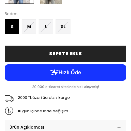
Beden
S
M
L
XL
SEPETE EKLE
2000 TL üzeri ücretsiz kargo
10 gün içinde iade değişim
Ürün Açıklaması