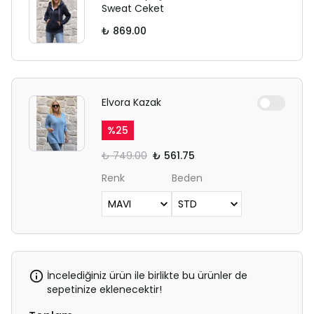
Sweat Ceket
₺ 869.00
Elvora Kazak
%
25
₺ 749.00
₺ 561.75
Renk
Beden
İncelediğiniz ürün ile birlikte bu ürünler de
sepetinize eklenecektir!