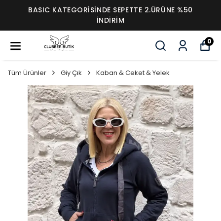
BASIC KATEGORİSİNDE SEPETTE 2.ÜRÜNE %50
İNDİRİM
0
Tüm Ürünler
Giy Çık
Kaban & Ceket & Yelek