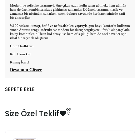
Modern ve sofistike tasarımıyla öne çıkan uzun kollu saten gömlek, hem günlük
hem de özel kombinlerinizde şıklığınızı tamamlar. Düğmeli tasarımı, klasik ve
zamansız bir görünüm sunarken, saten dokusu sayesinde her hareketinizde zarif
bir akış sağlar.
%100 viskoz kumaşı, hafif ve nefes alabilen yapısıyla gün boyu konforlu kullanım
sunar. Antrasit rengi, sofistike ve modern bir duruş sergileyerek farklı alt parçalarla
kolay kombinlenir. Uzun kol detayı ise hem ofis şıklığı hem de özel davetler için
ideal bir seçenek oluşturur.
Ürün Özellikleri:
Kol: Uzun kol
Kumaş İçeriğ
Devamını Göster
SEPETE EKLE
Size Özel Teklif❤️ྀི