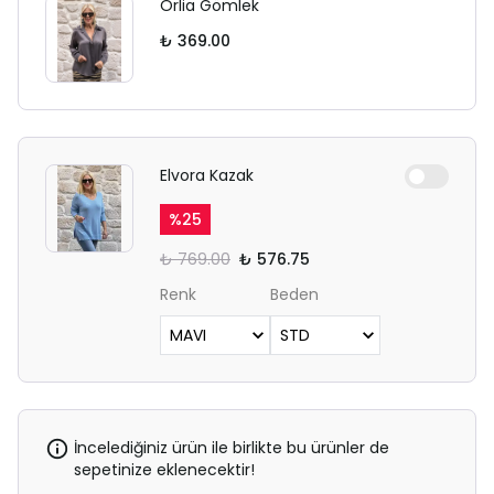
Orlia Gömlek
₺ 369.00
Elvora Kazak
%
25
₺ 769.00
₺ 576.75
Renk
Beden
İncelediğiniz ürün ile birlikte bu ürünler de
sepetinize eklenecektir!