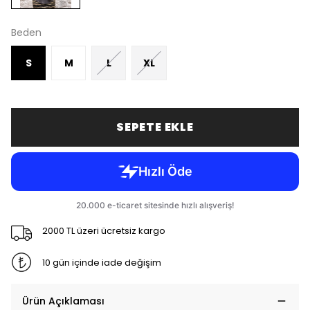
Beden
S
M
L
XL
SEPETE EKLE
2000 TL üzeri ücretsiz kargo
10 gün içinde iade değişim
Ürün Açıklaması