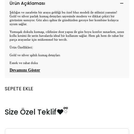
Ürün Açıklaması
Şıklığın ve zarafetin bir araya geldiği bu özel bluz modeli ile stilinizi yansıtın!
Gold ve silver parlak kumaş detayları sayesinde modern ve dikkat çekici bir
görünüm sunuyor. Göz alıcı ışıltısı ile gündüzden geceye her kombine kolayca
uyum sağlar.
Yumuşak dokulu kumaşı, cildinize dost yapısı ile gün boyu konfor sunarken, uzun
kollu kesimi ile serin havalarda ideal bir kullanım sağlar. Hem şık hem de rahat bir
parça arayanlar için mükemmel bir tercih.
Ürün Özellikleri:
Gold ve silver ışıltılı kumaş detayları
Esnek ve rahat doku
Devamını Göster
SEPETE EKLE
Size Özel Teklif❤️ྀི