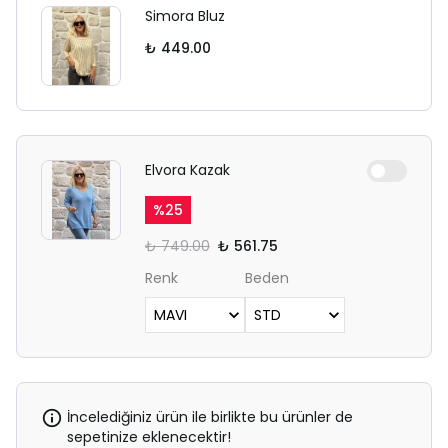
Simora Bluz
₺ 449.00
Elvora Kazak
%
25
₺ 749.00
₺ 561.75
Renk
Beden
İncelediğiniz ürün ile birlikte bu ürünler de
sepetinize eklenecektir!