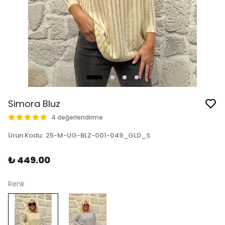
Simora Bluz
4 değerlendirme
Ürün Kodu
:
25-M-UG-BLZ-001-049_GLD_S
₺ 449.00
Renk