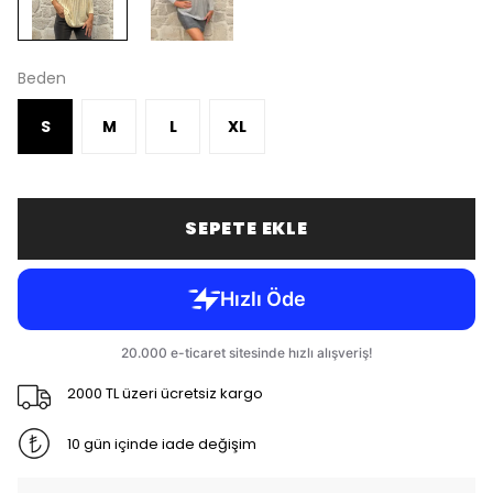
Beden
S
M
L
XL
SEPETE EKLE
2000 TL üzeri ücretsiz kargo
10 gün içinde iade değişim