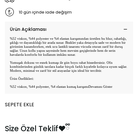
10 gün içinde iade değişim
Ürün Açıklaması
%52 viskon, %44 polyester ve %4 elastan karışımından üretilen bu bluz; rahatlığı,
şıklığı ve dayanıklılığı bir arada sunar. Bisiklet yaka detayıyla sade ve modern bir
görünüm kazandırırken, etek ucu lastikli tasarımı vücuda oturan zarif bir duruş
sağlar. Uzun kollu yapısı sayesinde hem mevsim geçişlerinde hem de serin
havalarda konforlu bir kullanım imkânı sunar.
Yumuşak dokusu ve esnek kumaşı ile gün boyu rahat hissedersiniz. Ofis
kombinlerinden günlük tarzlara kadar birçok farklı kıyafetle kolayca uyum sağlar.
Modern, minimal ve zarif bir stil arayanlar için ideal bir tercihtir.
Ürün Özellikleri:
%52 viskon, %44 polyester, %4 elastan kumaş karışımı
Devamını Göster
SEPETE EKLE
Size Özel Teklif❤️ྀི