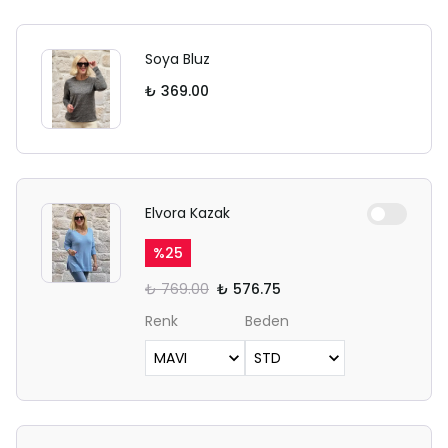
Soya Bluz
₺ 369.00
Elvora Kazak
%
25
₺ 769.00
₺ 576.75
Renk
Beden