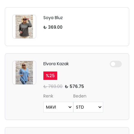
Soya Bluz
₺ 369.00
Elvora Kazak
%
25
₺ 769.00
₺ 576.75
Renk
Beden