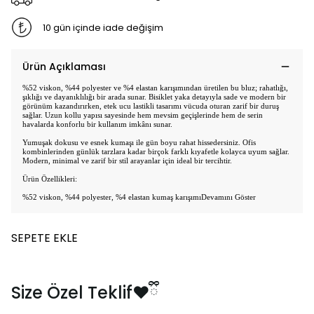
10 gün içinde iade değişim
Ürün Açıklaması
%52 viskon, %44 polyester ve %4 elastan karışımından üretilen bu bluz; rahatlığı,
şıklığı ve dayanıklılığı bir arada sunar. Bisiklet yaka detayıyla sade ve modern bir
görünüm kazandırırken, etek ucu lastikli tasarımı vücuda oturan zarif bir duruş
sağlar. Uzun kollu yapısı sayesinde hem mevsim geçişlerinde hem de serin
havalarda konforlu bir kullanım imkânı sunar.
Yumuşak dokusu ve esnek kumaşı ile gün boyu rahat hissedersiniz. Ofis
kombinlerinden günlük tarzlara kadar birçok farklı kıyafetle kolayca uyum sağlar.
Modern, minimal ve zarif bir stil arayanlar için ideal bir tercihtir.
Ürün Özellikleri:
%52 viskon, %44 polyester, %4 elastan kumaş karışımı
Devamını Göster
SEPETE EKLE
Size Özel Teklif❤️ྀི