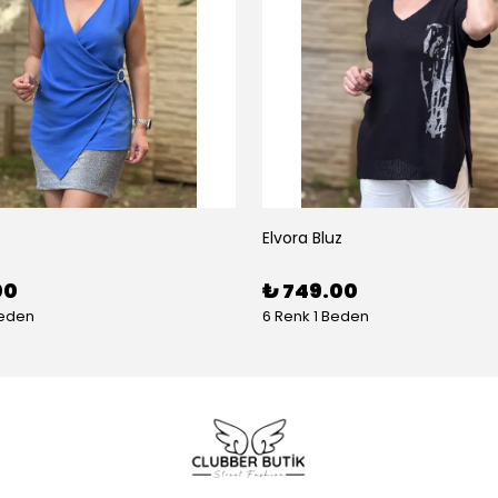
Elvora Bluz
00
₺ 749.00
Beden
6 Renk 1 Beden