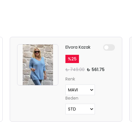
Elvora Kazak
%
25
₺ 749.00
₺ 561.75
Renk
Beden