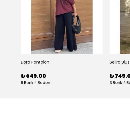
Liora Pantolon
Selira Bluz
₺ 649.00
₺ 749.
5 Renk 4 Beden
3 Renk 4 