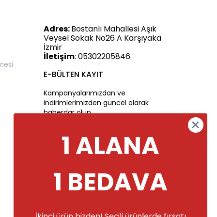
Adres:
Bostanlı Mahallesi Aşık
Veysel Sokak No26 A Karşıyaka
İzmir
İletişim
: 05302205846
mesi
E-BÜLTEN KAYIT
Kampanyalarımızdan ve
indirimlerimizden güncel olarak
haberdar olun.
1 ALANA
1 BEDAVA
İkinci ürün bizden! Seçili ürünlerde fırsatı