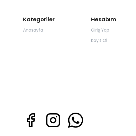
Kategoriler
Hesabım
Anasayfa
Giriş Yap
Kayıt Ol