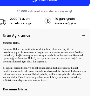
2000 TL üzeri
10 gün içinde
ücretsiz kargo
iade değişim
Ürün Açıklaması
Summer Halhal
Summer Halhal, seramik göz ve doğal boncuklarla el işçiliği ile
tasarlanmış şık bir aksesuardır. Vegan deri malzeme kullanılarak üretilen
bu halhal, bileğinize uygun olarak ayarlanabilir ve her tarza mükemmel
uyum sağlar. Summer Halhal, yaz aylarında tarzınıza taze ve doğal bir
dokunuş katmak için ideal bir seçimdir.
El işçiliği seramik göz ve doğal boncuklarla dikkat çeken bu halhal,
kaliteli malzemeleriyle uzun ömürlü ve dayanıklıdır. Günlük kullanım için
mükemmel olan Summer Halhal, plajda, tatilde veya şehirde rahatlıkla
kullanılabilir. Estetik tasarımıyla her kombinle uyumlu olan bu halhal,
stilinizi tamamlayarak size zarafet katar.
Devamını Göster