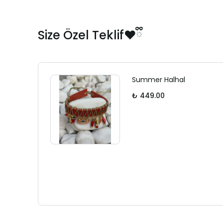
Size Özel Teklif❤️ྀི
Summer Halhal
₺ 449.00