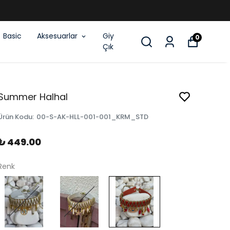
Basic
Aksesuarlar
Giy
0
Çık
Summer Halhal
Ürün Kodu
:
00-S-AK-HLL-001-001_KRM_STD
₺ 449.00
Renk