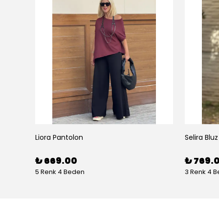
Liora Pantolon
Selira Bluz
₺ 669.00
₺ 769.
5 Renk 4 Beden
3 Renk 4 