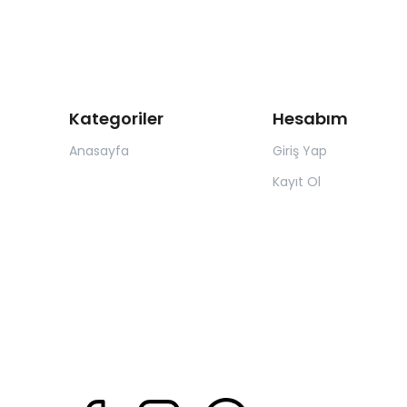
Kategoriler
Hesabım
Anasayfa
Giriş Yap
Kayıt Ol