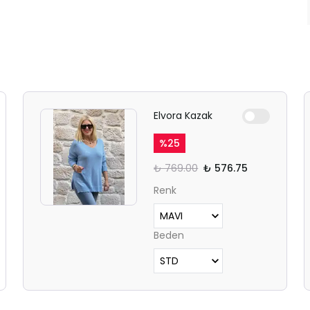
Elvora Kazak
%
25
₺ 769.00
₺ 576.75
Renk
Beden