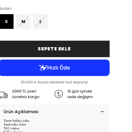
Beden
S
M
L
SEPETE EKLE
2000 TL üzeri
10 gün içinde
ücretsiz kargo
iade değişim
Ürün Açıklaması
Yarım balıkçı yaka
Simli triko örme
%51 viskos