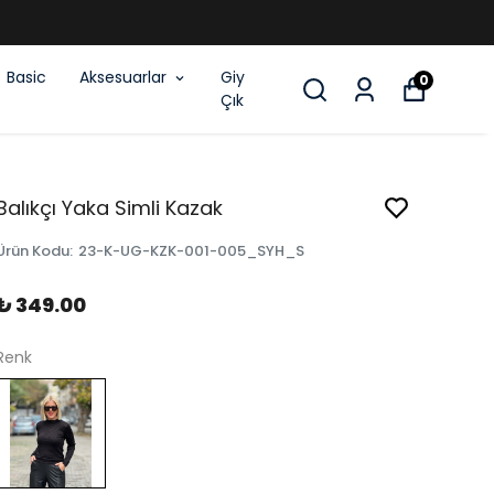
Basic
Aksesuarlar
Giy
0
Çık
Balıkçı Yaka Simli Kazak
Ürün Kodu
:
23-K-UG-KZK-001-005_SYH_S
₺ 349.00
Renk