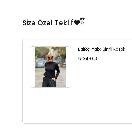
Size Özel Teklif❤️ྀི
Balıkçı Yaka Simli Kazak
₺ 349.00