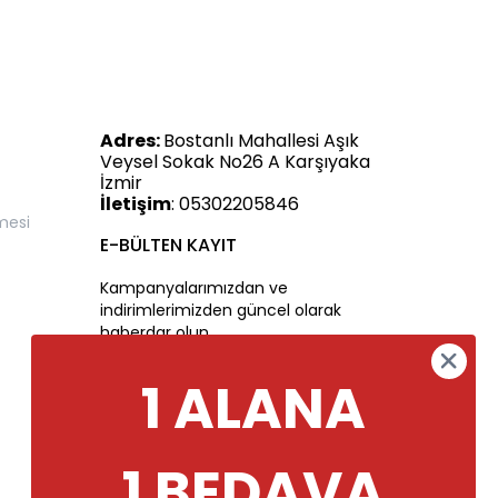
Adres:
Bostanlı Mahallesi Aşık
Veysel Sokak No26 A Karşıyaka
İzmir
İletişim
: 05302205846
mesi
E-BÜLTEN KAYIT
Kampanyalarımızdan ve
indirimlerimizden güncel olarak
haberdar olun.
1 ALANA
1 BEDAVA