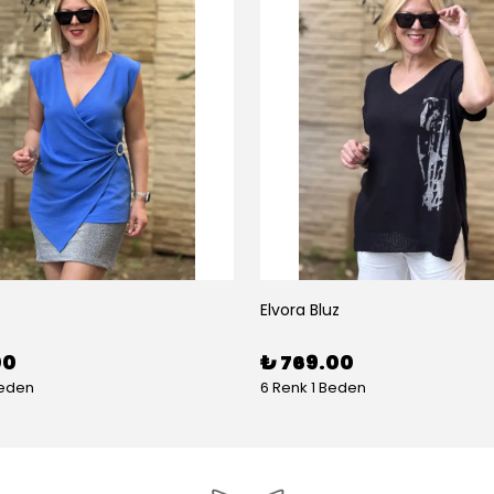
Elvora Bluz
00
₺ 769.00
Beden
6 Renk 1 Beden