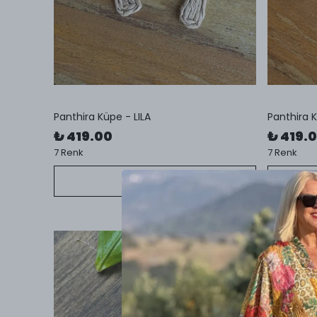
Panthira Küpe - LILA
Panthira 
₺ 419.00
₺ 419.
7 Renk
7 Renk
SEPETE EKLE