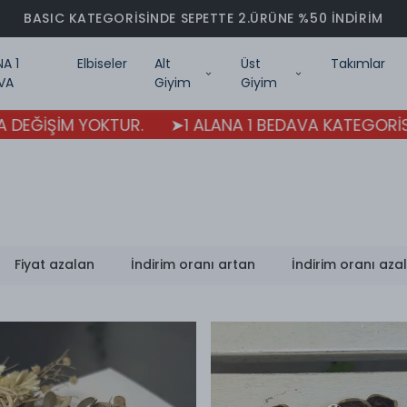
BASIC KATEGORİSİNDE SEPETTE 2.ÜRÜNE %50 İNDİRİM
NA 1
Elbiseler
Alt
Üst
Takımlar
VA
Giyim
Giyim
OKTUR.
➤1 ALANA 1 BEDAVA KATEGORİSİNDE İADE V
Fiyat azalan
İndirim oranı artan
İndirim oranı aza