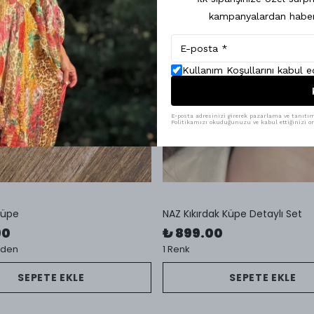
kampanyalardan haber
Kullanım Koşullarını kabul 
E-posta adresinizi girerek pazarlama ve tanıtım i
Politikamızı okuduğunuzu ve kabul ettiğinizi on
Küpe
NAZ Kıkırdak Küpe Detaylı Set
90
₺ 899.00
eden
1 Renk
SEPETE EKLE
SEPETE EKLE