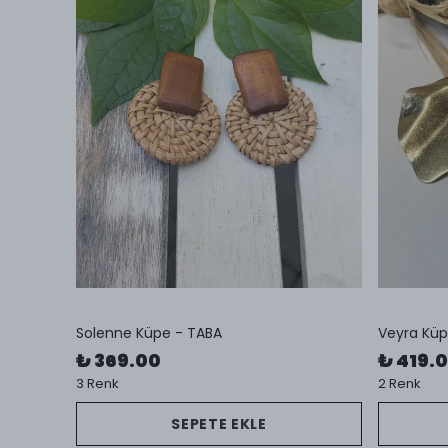
Solenne Küpe - TABA
Veyra Kü
₺ 369.00
₺ 419.
3 Renk
2 Renk
SEPETE EKLE