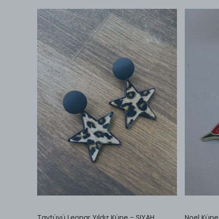
Taytüyü Leopar Yıldız Küpe - SIYAH
Noel Küpe