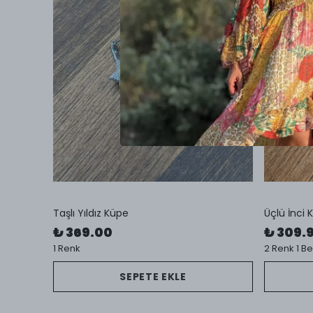
Taşlı Yıldız Küpe
Üçlü İnci 
₺ 369.00
₺ 309.
1 Renk
2 Renk 1 B
SEPETE EKLE