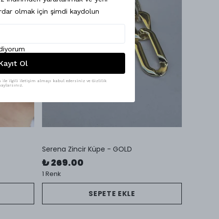
dar olmak için şimdi kaydolun
ediyorum
Kayıt Ol
le ilgili iletişim almayı kabul edersiniz ve Gizlilik
aylarsınız.
Serena Zincir Küpe - GOLD
₺ 269.00
1 Renk
SEPETE EKLE