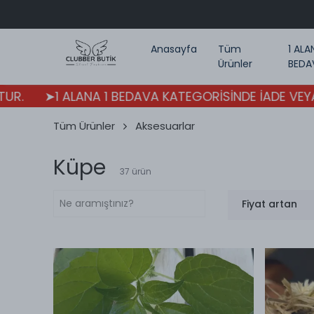
Anasayfa
Tüm
1 ALA
Ürünler
BEDA
LANA 1 BEDAVA KATEGORİSİNDE İADE VEYA DEĞİŞİM Y
Tüm Ürünler
Aksesuarlar
Küpe
37
ürün
Fiyat artan