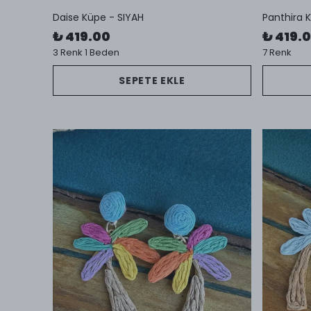
Daise Küpe - SIYAH
Panthira 
₺ 419.00
₺ 419.
3 Renk 1 Beden
7 Renk
SEPETE EKLE