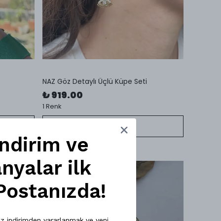
NAZ Göz Detaylı Üçlü Küpe Seti
₺ 919.00
1 Renk
SEPETE EKLE
İndirim ve
yalar ilk
Postanızda!
priz indirimden yararlanmak ve yeni