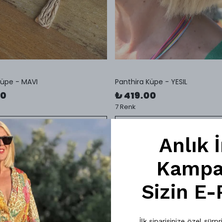
Küpe - MAVI
Panthira Küpe - YESIL
00
₺ 419.00
7 Renk
SEPETE EKLE
SEPETE EKLE
Anlık 
Kampan
Sizin E-
İlk siparişinize özel sür