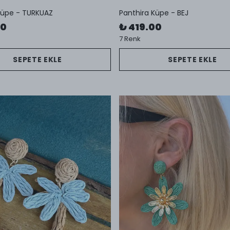
Küpe - TURKUAZ
Panthira Küpe - BEJ
00
₺ 419.00
7 Renk
SEPETE EKLE
SEPETE EKLE