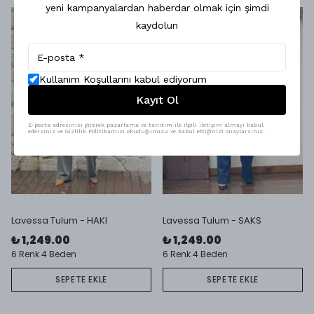
yeni kampanyalardan haberdar olmak için şimdi
kaydolun
Kullanım Koşullarını kabul ediyorum
Kayıt Ol
E-posta adresinizi girerek pazarlama ve tanıtım ile ilgili iletişim almayı kabul
edersiniz ve Gizlilik Politikamızı okuduğunuzu ve kabul ettiğinizi onaylarsınız.
Lavessa Tulum - HAKI
Lavessa Tulum - SAKS
₺ 1,249.00
₺ 1,249.00
6 Renk 4 Beden
6 Renk 4 Beden
SEPETE EKLE
SEPETE EKLE