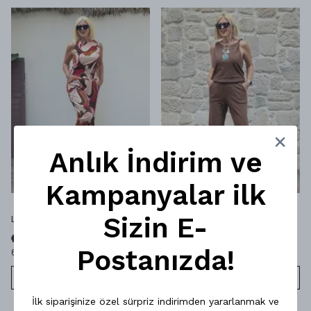
Anlık İndirim ve
Kampanyalar ilk
Sizin E-
Lavessa Tulum - DESENLI
Lavessa Tulum - TABA
₺ 1,249.00
₺ 1,249.00
Postanızda!
6 Renk 4 Beden
6 Renk 4 Beden
SEPETE EKLE
SEPETE EKLE
İlk siparişinize özel sürpriz indirimden yararlanmak ve