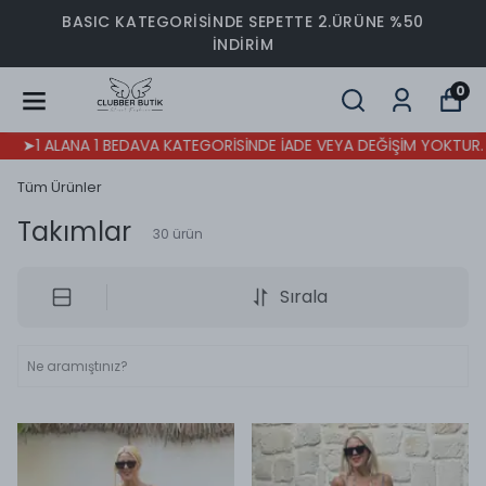
BASIC KATEGORİSİNDE SEPETTE 2.ÜRÜNE %50
İNDİRİM
0
ALANA 1 BEDAVA KATEGORİSİNDE İADE VEYA DEĞİŞİM YOKTUR.
➤1
Tüm Ürünler
Takımlar
30
ürün
Sırala