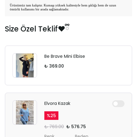
Ürünümüz tam kalıptır. Kumaşı yüksek kalitesiyle hem şıklığı hem de uzun
ömürlü kullanımı bir arada sağlamaktadır.
Size Özel Teklif❤️ྀི
Be Brave Mini Elbise
₺ 369.00
Elvora Kazak
%
25
₺ 769.00
₺ 576.75
Renk
Beden