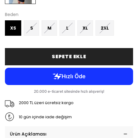
Beden
XS
S
M
L
XL
2XL
SEPETE EKLE
2000 TL üzeri ücretsiz kargo
10 gün içinde iade değişim
Ürün Açıklaması