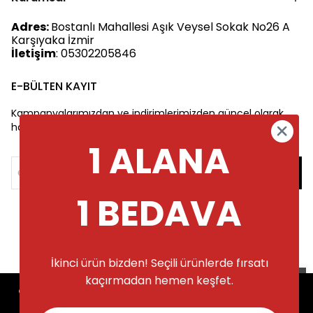
Adres:
Bostanlı Mahallesi Aşık Veysel Sokak No26 A
Karşıyaka İzmir
İletişim
: 05302205846
E-BÜLTEN KAYIT
Kampanyalarımızdan ve indirimlerimizden güncel olarak
haberdar olun.
1 ALANA
1 BEDAVA
İkinci ürün bizden! Seçili ürünlerde fırsatı
kaçırmadan hemen keşfet.
Alışveriş deneyiminizi iyileştirmek için
©2025 Tüm Hakları Saklıdır
yasal düzenlemelere uygun çerezler
(cookies) kullanıyoruz. Detaylı bilgiye