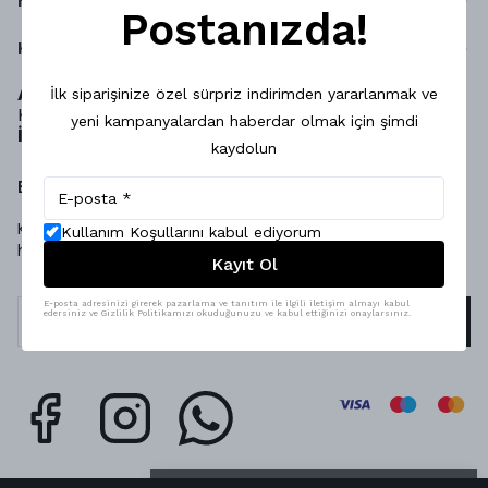
Hakkımızda
Postanızda!
Kurumsal
Adres:
Bostanlı Mahallesi Aşık Veysel Sokak No26 A
İlk siparişinize özel sürpriz indirimden yararlanmak ve
Karşıyaka İzmir
yeni kampanyalardan haberdar olmak için şimdi
İletişim
: 05302205846
kaydolun
E-BÜLTEN KAYIT
Kampanyalarımızdan ve indirimlerimizden güncel olarak
Kullanım Koşullarını kabul ediyorum
haberdar olun.
Kayıt Ol
E-posta adresinizi girerek pazarlama ve tanıtım ile ilgili iletişim almayı kabul
edersiniz ve Gizlilik Politikamızı okuduğunuzu ve kabul ettiğinizi onaylarsınız.