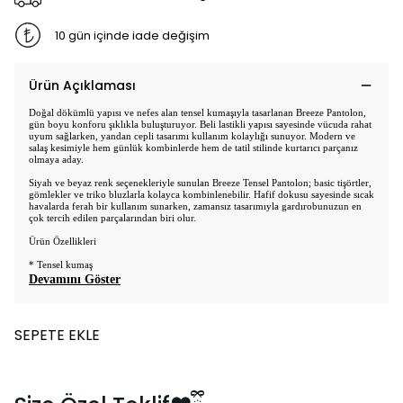
10 gün içinde iade değişim
Ürün Açıklaması
Doğal dökümlü yapısı ve nefes alan tensel kumaşıyla tasarlanan Breeze Pantolon,
gün boyu konforu şıklıkla buluşturuyor. Beli lastikli yapısı sayesinde vücuda rahat
uyum sağlarken, yandan cepli tasarımı kullanım kolaylığı sunuyor. Modern ve
salaş kesimiyle hem günlük kombinlerde hem de tatil stilinde kurtarıcı parçanız
olmaya aday.
Siyah ve beyaz renk seçenekleriyle sunulan Breeze Tensel Pantolon; basic tişörtler,
gömlekler ve triko bluzlarla kolayca kombinlenebilir. Hafif dokusu sayesinde sıcak
havalarda ferah bir kullanım sunarken, zamansız tasarımıyla gardırobunuzun en
çok tercih edilen parçalarından biri olur.
Ürün Özellikleri
* Tensel kumaş
Devamını Göster
SEPETE EKLE