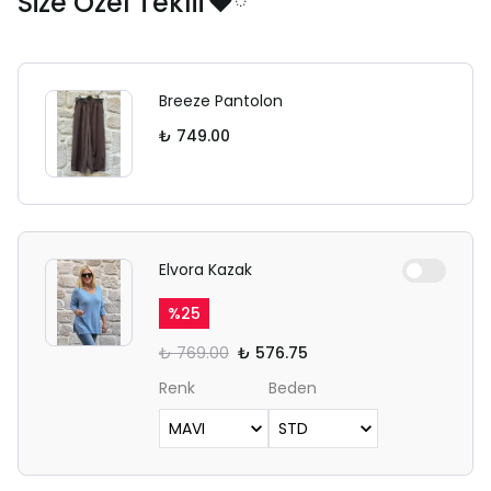
Size Özel Teklif❤️ྀི
Breeze Pantolon
₺ 749.00
Elvora Kazak
%
25
₺ 769.00
₺ 576.75
Renk
Beden