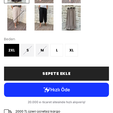
Beden
2XL
S
M
L
XL
SEPETE EKLE
2000 TL üzeri ücretsiz kargo