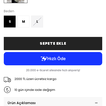
Beden
S
M
L
SEPETE EKLE
2000 TL üzeri ücretsiz kargo
10 gün içinde iade değişim
Ürün Açıklaması