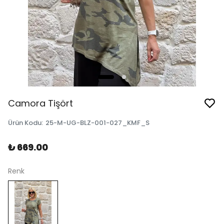
Camora Tişört
Ürün Kodu
:
25-M-UG-BLZ-001-027_KMF_S
₺ 669.00
Renk