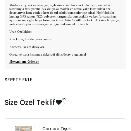
Modern çizgileri ve rahat yapısıyla öne çıkan bu kısa kollu tişört, asimetrik
tasarımıyla fark yaratır. Bisiklet yaka modeli ve omuz-yaka kısmındaki özel
detaylarıyla hem günlük hem de stil sahibi kombinler için ideal. Hafif dokulu
kumaşı %75 rayon, %25 polyester karışımıyla yumuşaklık ve konfor sunarken,
aynı zamanda gün boyu formunu korur. Günlük stilinize farklılık katan bu parça;
sade ama özgün duruş arayanlar için mükemmel bir tercih.
Ürün Özellikleri:
Kısa kollu, bisiklet yaka tasarım
Asimetrik kesim detayları
Omuz ve yaka kısmında dekoratif dikiş/detay uygulamal
Devamını Göster
SEPETE EKLE
Size Özel Teklif❤️ྀི
Camora Tişört