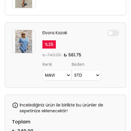
Elvora Kazak
%
25
₺ 749.00
₺ 561.75
Renk
Beden
İncelediğiniz ürün ile birlikte bu ürünler de
sepetinize eklenecektir!
Toplam