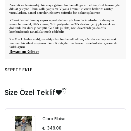
Zarafeti ve feminenliği bir araya getiren bu dantelli garnili elbise, özel tasarımıyla
dikkat çekiyor. Uzun kollu yapısı ve V yaka kesimi ile vücut hatlarını zarifçe
vurgularken, dantel detayları elbiseye sofistike bir dokunuş katıyor.
Yüksek kaliteli kumaş yapısı sayesinde hem şık hem de konforlu bir deneyim
sunan bu model, %65 viskoz, %30 polyester ve %5 elastan içeriğiyle esnek ve
dökümlü bir duruşa sahiptir. Günlük şıklıkta, özel davetlerde ya da ofis
kombinlerinde rahatlıkla tercih edilebilir.
S
– M – L beden aral
ığına sahip olan bu dantelli elbise, vücudu nazikçe sararak
feminen bir siluet oluşturur. Garnili detayları ise tasarımı sıradanlıktan çıkararak
farklılaştırır.
Devamını Göster
SEPETE EKLE
Size Özel Teklif❤️ྀི
Clara Elbise
₺ 349.00