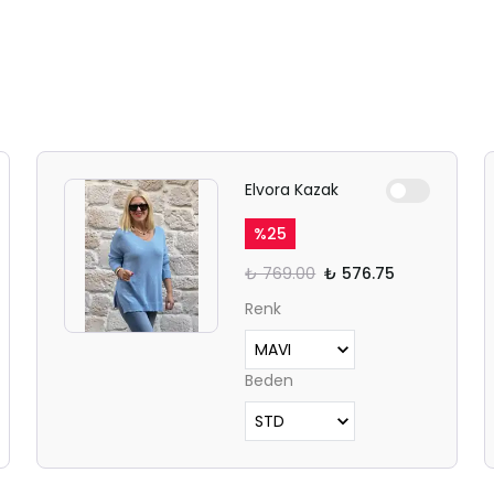
Elvora Kazak
%
25
₺ 769.00
₺ 576.75
Renk
Beden