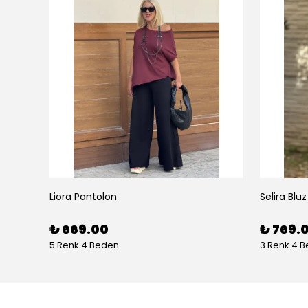
Liora Pantolon
Selira Bluz
₺ 669.00
₺ 769.
5 Renk 4 Beden
3 Renk 4 