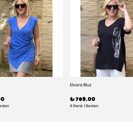
Elvora Bluz
00
₺ 769.00
Beden
6 Renk 1 Beden