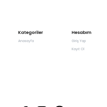
Kategoriler
Hesabım
Anasayfa
Giriş Yap
Kayıt Ol