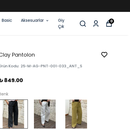
E SEPETTE 2.ÜRÜNE %50 İNDİRİM
Basic
Aksesuarlar
Giy
0
Çık
Clay Pantolon
Ürün Kodu
:
25-M-AG-PNT-001-033_ANT_S
₺ 849.00
Renk