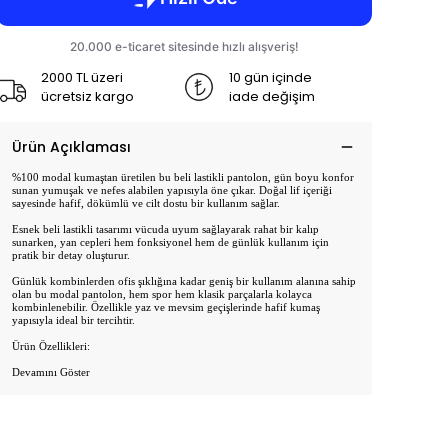
2000 TL üzeri
10 gün içinde
ücretsiz kargo
iade değişim
Ürün Açıklaması
%100 modal kumaştan üretilen bu beli lastikli pantolon, gün boyu konfor
sunan yumuşak ve nefes alabilen yapısıyla öne çıkar. Doğal lif içeriği
sayesinde hafif, dökümlü ve cilt dostu bir kullanım sağlar.
Esnek beli lastikli tasarımı vücuda uyum sağlayarak rahat bir kalıp
sunarken, yan cepleri hem fonksiyonel hem de günlük kullanım için
pratik bir detay oluşturur.
Günlük kombinlerden ofis şıklığına kadar geniş bir kullanım alanına sahip
olan bu modal pantolon, hem spor hem klasik parçalarla kolayca
kombinlenebilir. Özellikle yaz ve mevsim geçişlerinde hafif kumaş
yapısıyla ideal bir tercihtir.
Ürün Özellikleri:
Devamını Göster