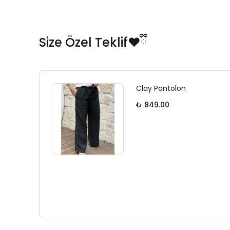
Size Özel Teklif❤️ྀི
Clay Pantolon
₺ 849.00