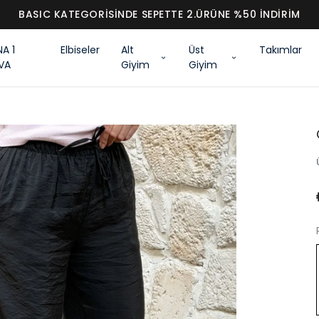
BASIC KATEGORİSİND
NA 1
Elbiseler
Alt
Üst
Takımlar
VA
Giyim
Giyim