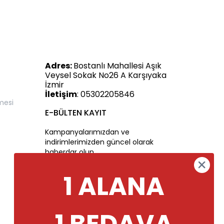
Adres:
Bostanlı Mahallesi Aşık
Veysel Sokak No26 A Karşıyaka
İzmir
İletişim
: 05302205846
mesi
E-BÜLTEN KAYIT
Kampanyalarımızdan ve
indirimlerimizden güncel olarak
haberdar olun.
1 ALANA