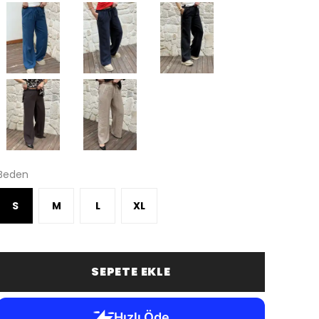
Beden
S
M
L
XL
SEPETE EKLE