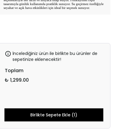
seçenekleriyle her tarza ve ihtiyaca hitap ediyor. Fonksiyonel cepli
tasarımıyla günlük kullanımda pratiklik sunuyor. Su geçirmez özelliğiyle
seyahat ve açık hava etkinlikleri için ideal bir seçenek sunuyor.
İncelediğiniz ürün ile birlikte bu ürünler de
sepetinize eklenecektir!
Toplam
₺ 1,299.00
Birlikte Sepete Ekle (1)