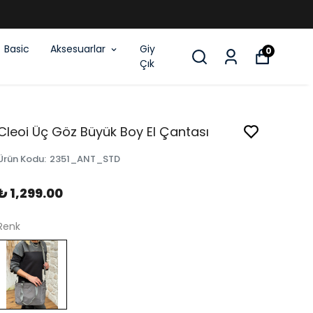
Basic
Aksesuarlar
Giy
0
Çık
Cleoi Üç Göz Büyük Boy El Çantası
Ürün Kodu
:
2351_ANT_STD
₺ 1,299.00
Renk