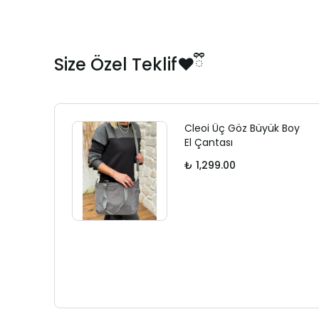
Size Özel Teklif❤️ྀི
Cleoi Üç Göz Büyük Boy
El Çantası
₺ 1,299.00