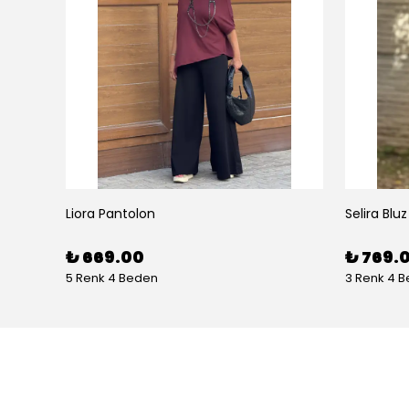
Liora Pantolon
Selira Bluz
₺ 669.00
₺ 769.
5 Renk 4 Beden
3 Renk 4 