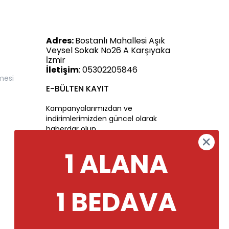
Adres:
Bostanlı Mahallesi Aşık
Veysel Sokak No26 A Karşıyaka
İzmir
İletişim
: 05302205846
mesi
E-BÜLTEN KAYIT
Kampanyalarımızdan ve
indirimlerimizden güncel olarak
haberdar olun.
1 ALANA
1 BEDAVA