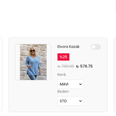
Elvora Kazak
%
25
₺ 769.00
₺ 576.75
Renk
Beden