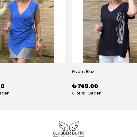
Elvora Bluz
00
₺ 769.00
Beden
6 Renk 1 Beden