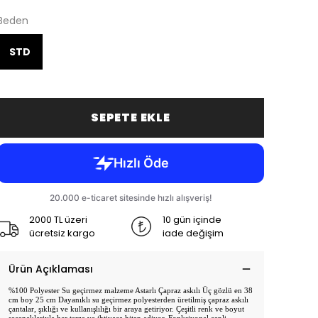
Beden
STD
SEPETE EKLE
2000 TL üzeri
10 gün içinde
ücretsiz kargo
iade değişim
Ürün Açıklaması
%100 Polyester Su geçirmez malzeme Astarlı Çapraz askılı Üç gözlü en 38
cm boy 25 cm Dayanıklı su geçirmez polyesterden üretilmiş çapraz askılı
çantalar, şıklığı ve kullanışlılığı bir araya getiriyor. Çeşitli renk ve boyut