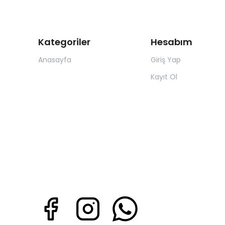
Kategoriler
Hesabım
Anasayfa
Giriş Yap
Kayıt Ol