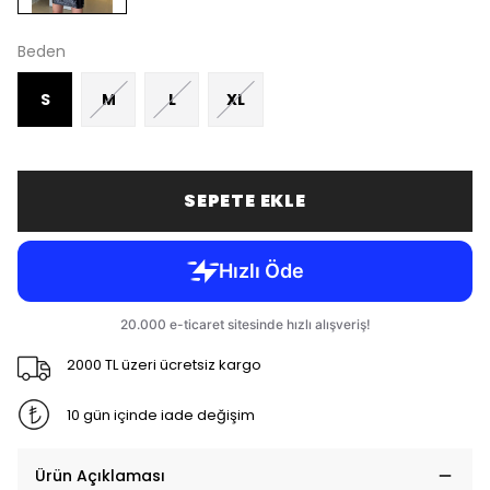
Beden
S
M
L
XL
SEPETE EKLE
2000 TL üzeri ücretsiz kargo
10 gün içinde iade değişim
Ürün Açıklaması