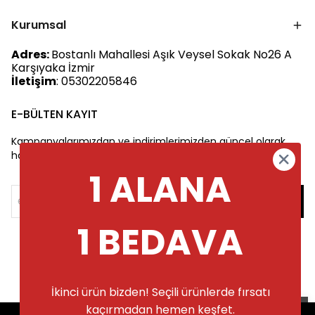
Kurumsal
Adres:
Bostanlı Mahallesi Aşık Veysel Sokak No26 A
Karşıyaka İzmir
İletişim
: 05302205846
E-BÜLTEN KAYIT
Kampanyalarımızdan ve indirimlerimizden güncel olarak
haberdar olun.
1 ALANA
1 BEDAVA
İkinci ürün bizden! Seçili ürünlerde fırsatı
kaçırmadan hemen keşfet.
Alışveriş deneyiminizi iyileştirmek için