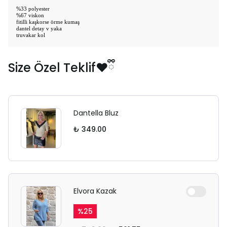
%33 polyester
%67 viskon
fitilli kaşkorse örme kumaş
dantel detay v yaka
truvakar kol
Size Özel Teklif❤️ྀི
Dantella Bluz
₺ 349.00
Elvora Kazak
%
25