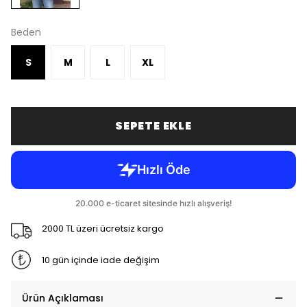
Beden
S
M
L
XL
SEPETE EKLE
2000 TL üzeri ücretsiz kargo
10 gün içinde iade değişim
Ürün Açıklaması