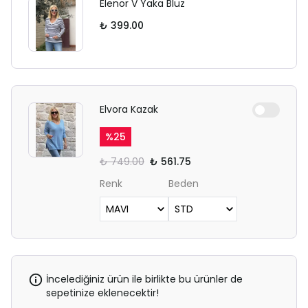
Elenor V Yaka Bluz
₺ 399.00
Elvora Kazak
%
25
₺ 749.00
₺ 561.75
Renk
Beden
İncelediğiniz ürün ile birlikte bu ürünler de
sepetinize eklenecektir!