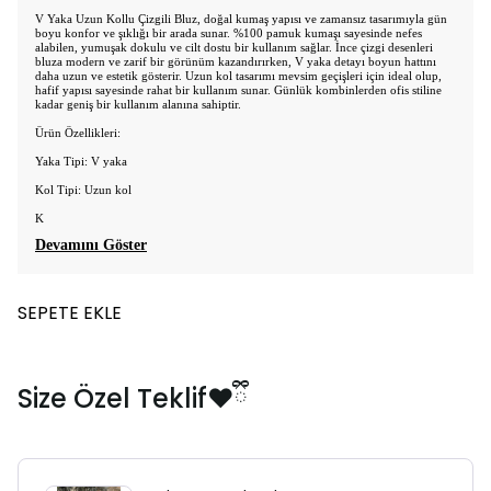
V Yaka Uzun Kollu Çizgili Bluz, doğal kumaş yapısı ve zamansız tasarımıyla gün
boyu konfor ve şıklığı bir arada sunar. %100 pamuk kumaşı sayesinde nefes
alabilen, yumuşak dokulu ve cilt dostu bir kullanım sağlar. İnce çizgi desenleri
bluza modern ve zarif bir görünüm kazandırırken, V yaka detayı boyun hattını
daha uzun ve estetik gösterir. Uzun kol tasarımı mevsim geçişleri için ideal olup,
hafif yapısı sayesinde rahat bir kullanım sunar. Günlük kombinlerden ofis stiline
kadar geniş bir kullanım alanına sahiptir.
Ürün Özellikleri:
Yaka Tipi: V yaka
Kol Tipi: Uzun kol
K
Devamını Göster
SEPETE EKLE
Size Özel Teklif❤️ྀི