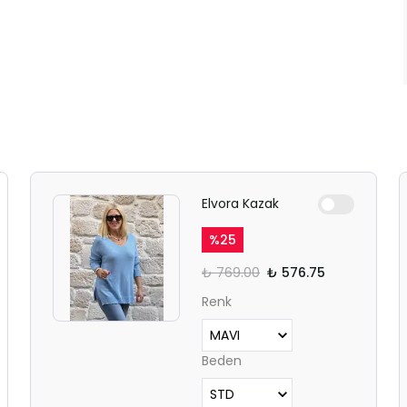
Elvora Kazak
%
25
₺ 769.00
₺ 576.75
Renk
Beden