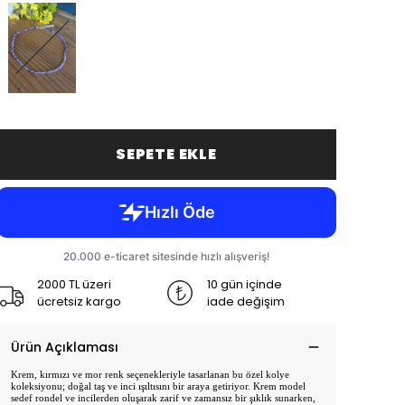
SEPETE EKLE
2000 TL üzeri
10 gün içinde
ücretsiz kargo
iade değişim
Ürün Açıklaması
Krem, kırmızı ve mor renk seçenekleriyle tasarlanan bu özel kolye
koleksiyonu; doğal taş ve inci ışıltısını bir araya getiriyor. Krem model
sedef rondel ve incilerden oluşarak zarif ve zamansız bir şıklık sunarken,