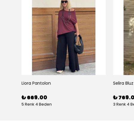
Liora Pantolon
Selira Bluz
₺ 669.00
₺ 769.
5 Renk 4 Beden
3 Renk 4 