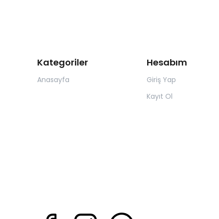
Kategoriler
Hesabım
Anasayfa
Giriş Yap
Kayıt Ol