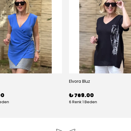
Elvora Bluz
00
₺ 769.00
Beden
6 Renk 1 Beden