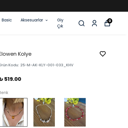
Basic
Aksesuarlar
Giy
0
Çık
Elowen Kolye
Ürün Kodu
:
25-M-AK-KLY-001-033_KHV
₺ 519.00
Renk