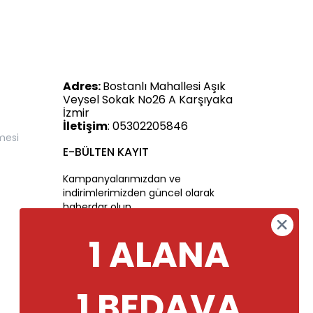
Adres:
Bostanlı Mahallesi Aşık
Veysel Sokak No26 A Karşıyaka
İzmir
İletişim
: 05302205846
mesi
E-BÜLTEN KAYIT
Kampanyalarımızdan ve
indirimlerimizden güncel olarak
haberdar olun.
1 ALANA
1 BEDAVA