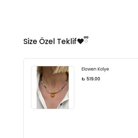
Size Özel Teklif❤️ྀི
Elowen Kolye
₺ 519.00