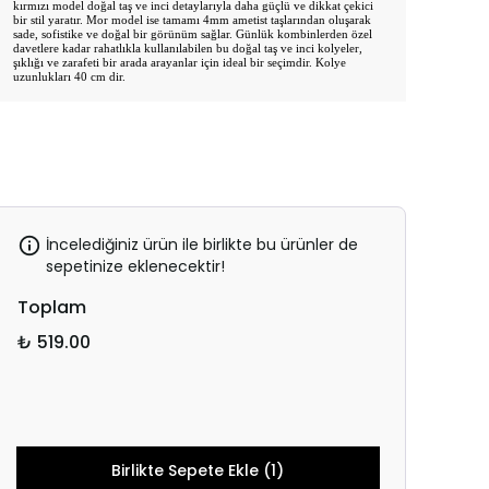
kırmızı model doğal taş ve inci detaylarıyla daha güçlü ve dikkat çekici
bir stil yaratır. Mor model ise tamamı 4mm ametist taşlarından oluşarak
sade, sofistike ve doğal bir görünüm sağlar. Günlük kombinlerden özel
davetlere kadar rahatlıkla kullanılabilen bu doğal taş ve inci kolyeler,
şıklığı ve zarafeti bir arada arayanlar için ideal bir seçimdir. Kolye
uzunlukları 40 cm dir.
İncelediğiniz ürün ile birlikte bu ürünler de
sepetinize eklenecektir!
Toplam
₺ 519.00
Birlikte Sepete Ekle (1)