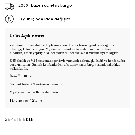
2000 TL üzeri ücretsiz kargo
10 gün içinde iade değişim
Ürün Açıklaması
Zarif tasarımı ve rahat kalıbıyla öne çıkan Elvora Kazak, günlük şıklığı triko
rahatlığıyla buluşturuyor. V yaka, hem modern hem de feminen bir duruş
sunarken, esnek yapısıyla 36 bedenden 44 bedene kadar vücuda uyum sağlar.
%85 akrilik ve %15 polyamid içeriğiyle yumuşak dokunuşlu, hafif ve konforlu bir
deneyim sunar. Günlük kombinlerden ofis stiline kadar birçok alanda rahatlıkla
kullanılabilir.
Ürün Özellikleri:
Standart beden (36
–44 aras
ı uyumlu)
V yaka ve uzun kollu modern kesim
Devamını Göster
SEPETE EKLE