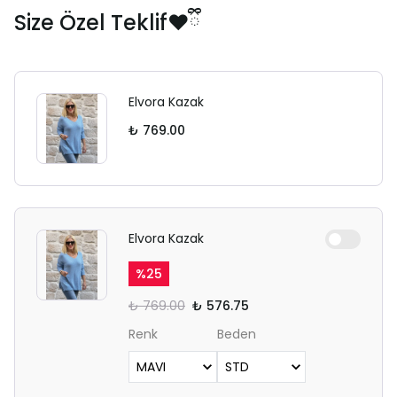
Size Özel Teklif❤️ྀི
Elvora Kazak
₺ 769.00
Elvora Kazak
%
25
₺ 769.00
₺ 576.75
Renk
Beden