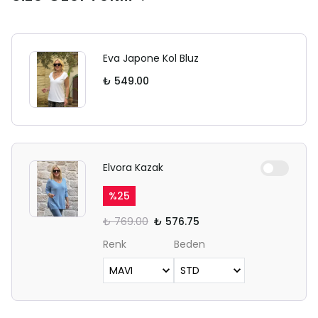
Eva Japone Kol Bluz
₺ 549.00
Elvora Kazak
%
25
₺ 769.00
₺ 576.75
Renk
Beden