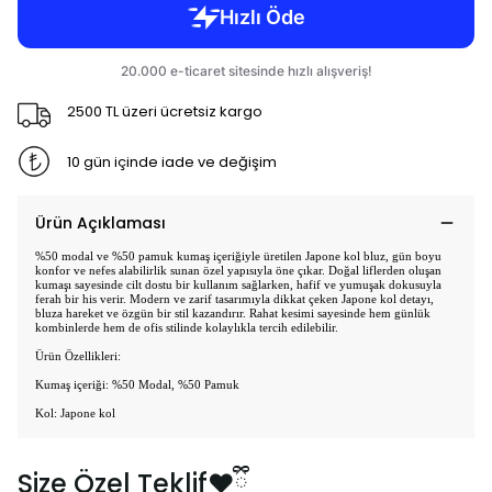
2500 TL üzeri ücretsiz kargo
10 gün içinde iade ve değişim
Ürün Açıklaması
%50 modal ve %50 pamuk kumaş içeriğiyle üretilen Japone kol bluz, gün boyu
konfor ve nefes alabilirlik sunan özel yapısıyla öne çıkar. Doğal liflerden oluşan
kumaşı sayesinde cilt dostu bir kullanım sağlarken, hafif ve yumuşak dokusuyla
ferah bir his verir. Modern ve zarif tasarımıyla dikkat çeken Japone kol detayı,
bluza hareket ve özgün bir stil kazandırır. Rahat kesimi sayesinde hem günlük
kombinlerde hem de ofis stilinde kolaylıkla tercih edilebilir.
Ürün Özellikleri:
Kumaş içeriği: %50 Modal, %50 Pamuk
Kol: Japone kol
Size Özel Teklif❤️ྀི