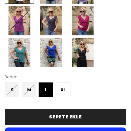
Beden
S
M
L
XL
SEPETE EKLE