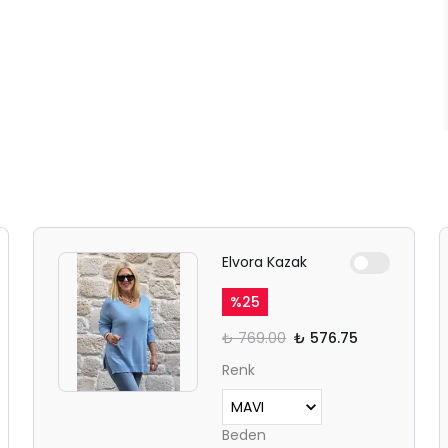
Elvora Kazak
%
25
₺ 769.00
₺ 576.75
Renk
Beden