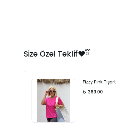
Size Özel Teklif❤️ྀི
Fizzy Pink Tişört
₺ 369.00