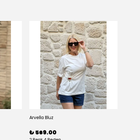
Arvella Bluz
₺ 569.00
2 Renk 4 Beden