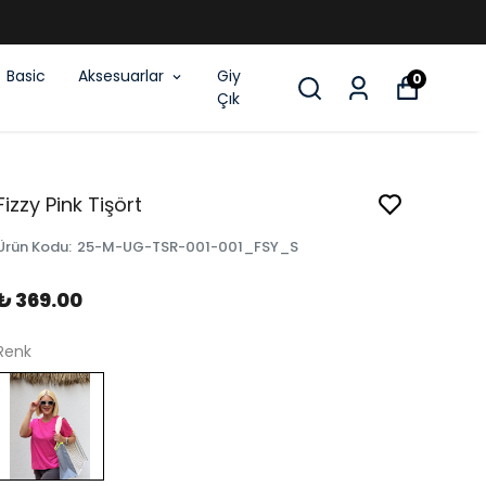
Basic
Aksesuarlar
Giy
0
Çık
Fizzy Pink Tişört
Ürün Kodu
:
25-M-UG-TSR-001-001_FSY_S
₺ 369.00
Renk