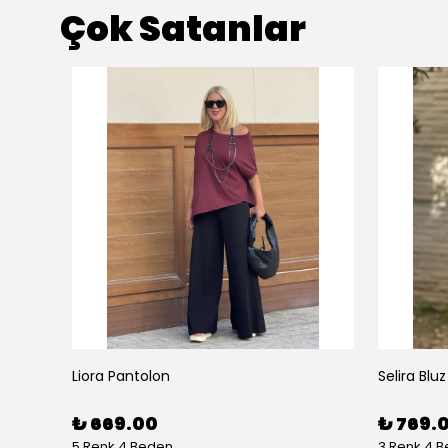
Çok Satanlar
Liora Pantolon
Selira Bluz
₺ 669.00
₺ 769.
5 Renk 4 Beden
3 Renk 4 