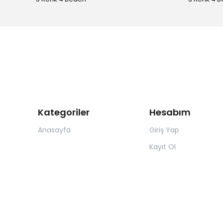
Kategoriler
Hesabım
Anasayfa
Giriş Yap
Kayıt Ol