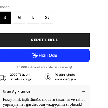
Beden
S
M
L
XL
SEPETE EKLE
2000 TL üzeri
10 gün içinde
ücretsiz kargo
iade değişim
Ürün Açıklaması
Fizzy Pink tişörtümüz, modern tasarımı ve rahat
yapısıyla her gardırobun vazgeçilmezi olacak!