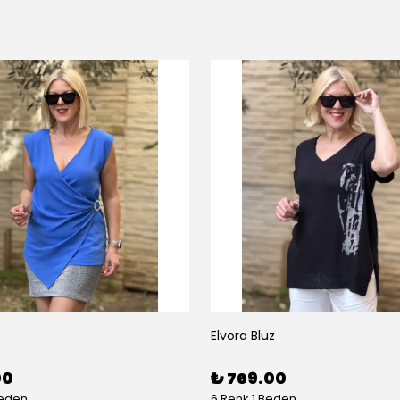
Elvora Bluz
00
₺ 769.00
Beden
6 Renk 1 Beden