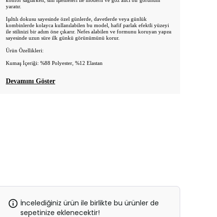
konfor sağlarken, sim işlemeleri ile modern ve göz alıcı bir görünüm
yaratır.
Işıltılı dokusu sayesinde özel günlerde, davetlerde veya günlük
kombinlerde kolayca kullanılabilen bu model, hafif parlak efektli yüzeyi
ile stilinizi bir adım öne çıkarır. Nefes alabilen ve formunu koruyan yapısı
sayesinde uzun süre ilk günkü görünümünü korur.
Ürün Özellikleri:
Kumaş İçeriği: %88 Polyester, %12 Elastan
Devamını Göster
İncelediğiniz ürün ile birlikte bu ürünler de
sepetinize eklenecektir!