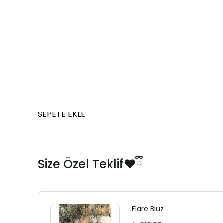
SEPETE EKLE
Size Özel Teklif❤️ྀི
Flare Bluz