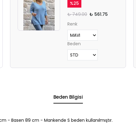
%
25
₺ 749.00
₺ 561.75
Renk
Beden
Beden Bilgisi
cm - Basen 89 cm - Mankende S beden kullanılmıştır.