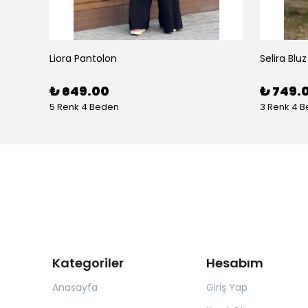
Liora Pantolon
Selira Bluz
₺ 649.00
₺ 749.
5 Renk 4 Beden
3 Renk 4 
Kategoriler
Hesabım
Anasayfa
Giriş Yap