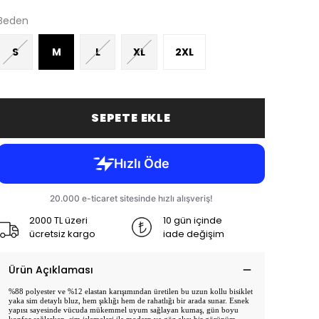
Beden
S
M
L
XL
2XL
SEPETE EKLE
2000 TL üzeri
10 gün içinde
ücretsiz kargo
iade değişim
Ürün Açıklaması
%88 polyester ve %12 elastan karışımından üretilen bu uzun kollu bisiklet
yaka sim detaylı bluz, hem şıklığı hem de rahatlığı bir arada sunar. Esnek
yapısı sayesinde vücuda mükemmel uyum sağlayan kumaş, gün boyu