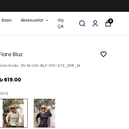
İM
Basic
Aksesuarlar
Giy
0
Çık
Flare Bluz
Ürün Kodu
:
25-M-UG-BLZ-001-072_EKR_M
₺ 619.00
Renk