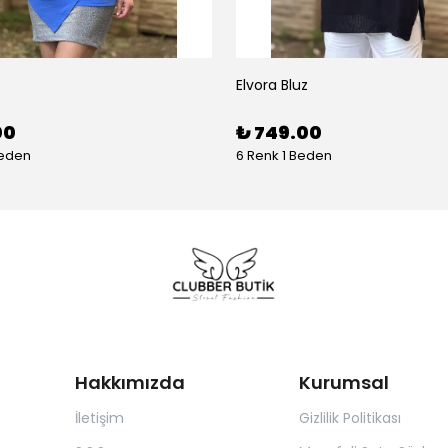
Elvora Bluz
00
₺ 749.00
Beden
6 Renk 1 Beden
Hakkımızda
Kurumsal
İletişim
Gizlilik Politikası