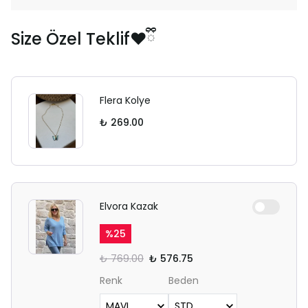
Size Özel Teklif❤️ྀི
Flera Kolye
₺ 269.00
Elvora Kazak
%
25
₺ 769.00
₺ 576.75
Renk
Beden