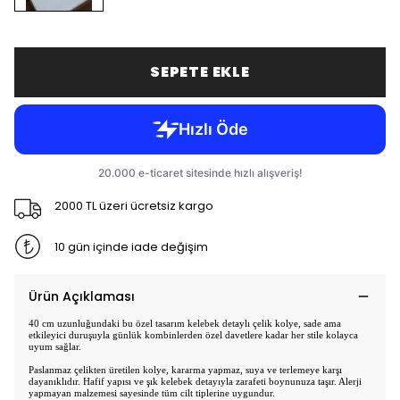
SEPETE EKLE
2000 TL üzeri ücretsiz kargo
10 gün içinde iade değişim
Ürün Açıklaması
40 cm uzunluğundaki bu özel tasarım kelebek detaylı çelik kolye, sade ama
etkileyici duruşuyla günlük kombinlerden özel davetlere kadar her stile kolayca
uyum sağlar.
Paslanmaz çelikten üretilen kolye, kararma yapmaz, suya ve terlemeye karşı
dayanıklıdır. Hafif yapısı ve şık kelebek detayıyla zarafeti boynunuza taşır. Alerji
yapmayan malzemesi sayesinde tüm cilt tiplerine uygundur.