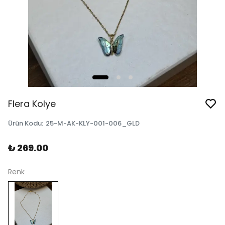
Flera Kolye
Ürün Kodu
:
25-M-AK-KLY-001-006_GLD
₺ 269.00
Renk