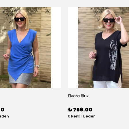
Elvora Bluz
00
₺ 769.00
Beden
6 Renk 1 Beden