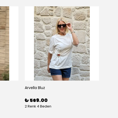
Arvella Bluz
₺ 569.00
2 Renk 4 Beden