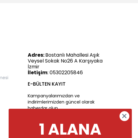
Adres:
Bostanlı Mahallesi Aşık
Veysel Sokak No26 A Karşıyaka
İzmir
İletişim
: 05302205846
mesi
E-BÜLTEN KAYIT
Kampanyalarımızdan ve
indirimlerimizden güncel olarak
haberdar olun.
1 ALANA