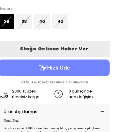
Beden
36
38
40
42
Stoğa Gelince Haber Ver
2000 TL üzeri
10 gün içinde
ücretsiz kargo
iade değişim
Ürün Açıklaması
Floral Bluz
Bu şık ve rahat %100 viskoz krep kumaş bluz, yaz aylarında şıklığınızı