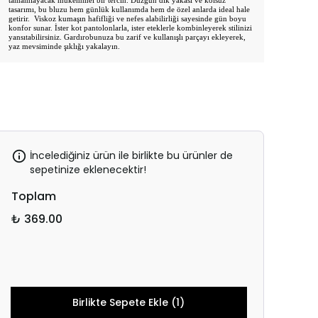
tamamlayacak mükemmel bir tercih. Düzgün dik yakası ve kolsuz
tasarımı, bu bluzu hem günlük kullanımda hem de özel anlarda ideal hale
getirir. Viskoz kumaşın hafifliği ve nefes alabilirliği sayesinde gün boyu
konfor sunar. İster kot pantolonlarla, ister eteklerle kombinleyerek stilinizi
yansıtabilirsiniz. Gardırobunuza bu zarif ve kullanışlı parçayı ekleyerek,
yaz mevsiminde şıklığı yakalayın.
İncelediğiniz ürün ile birlikte bu ürünler de
sepetinize eklenecektir!
Toplam
₺ 369.00
Birlikte Sepete Ekle (1)