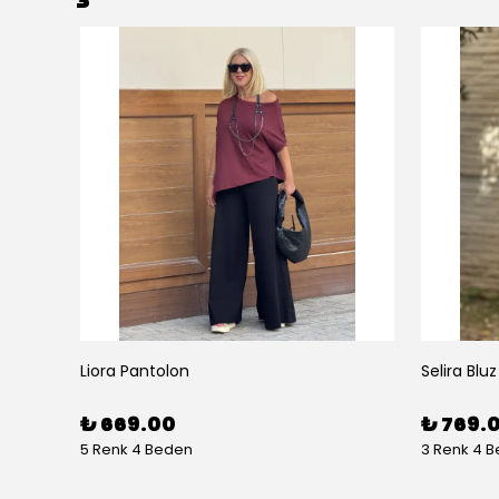
Liora Pantolon
Selira Bluz
₺ 669.00
₺ 769.
5 Renk 4 Beden
3 Renk 4 