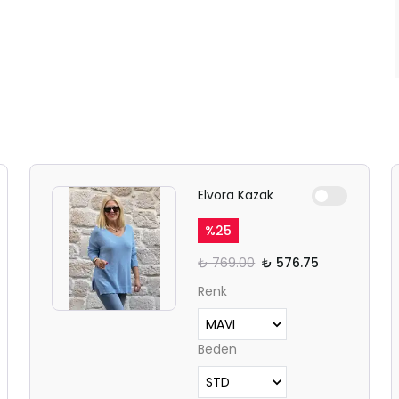
Elvora Kazak
%
25
₺ 769.00
₺ 576.75
Renk
Beden