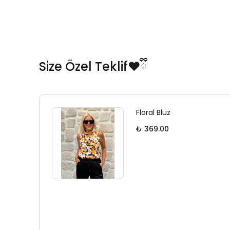
Size Özel Teklif❤️ྀི
Floral Bluz
₺ 369.00