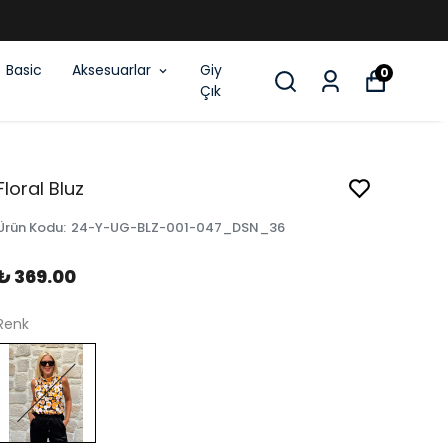
Basic
Aksesuarlar
Giy
0
Çık
Floral Bluz
Ürün Kodu
:
24-Y-UG-BLZ-001-047_DSN_36
₺ 369.00
Renk