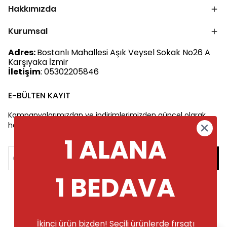
Hakkımızda
Kurumsal
Adres:
Bostanlı Mahallesi Aşık Veysel Sokak No26 A
Karşıyaka İzmir
İletişim
: 05302205846
E-BÜLTEN KAYIT
Kampanyalarımızdan ve indirimlerimizden güncel olarak
haberdar olun.
1 ALANA
1 BEDAVA
İkinci ürün bizden! Seçili ürünlerde fırsatı