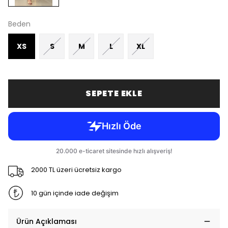
Beden
XS
S
M
L
XL
SEPETE EKLE
2000 TL üzeri ücretsiz kargo
10 gün içinde iade değişim
Ürün Açıklaması