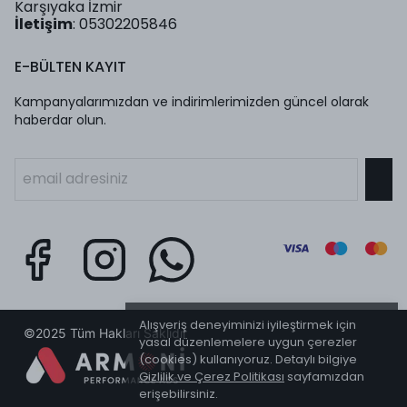
Karşıyaka İzmir
İletişim
: 05302205846
E-BÜLTEN KAYIT
Kampanyalarımızdan ve indirimlerimizden güncel olarak
haberdar olun.
Alışveriş deneyiminizi iyileştirmek için
©2025 Tüm Hakları Saklıdır
yasal düzenlemelere uygun çerezler
(cookies) kullanıyoruz. Detaylı bilgiye
Gizlilik ve Çerez Politikası
sayfamızdan
erişebilirsiniz.