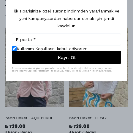
SEPETE EKLE
SEPETE EKLE
İlk siparişinize özel sürpriz indirimden yararlanmak ve
yeni kampanyalardan haberdar olmak için şimdi
kaydolun
Kullanım Koşullarını kabul ediyorum
Kayıt Ol
E-posta adresinizi girerek pazarlama ve tanıtım ile ilgili iletişim almayı kabul
edersiniz ve Gizlilik Politikamızı okuduğunuzu ve kabul ettiğinizi onaylarsınız.
Pearl Ceket - AÇIK PEMBE
Pearl Ceket - BEYAZ
₺ 739.00
₺ 739.00
4 Renk 7 Beden
4 Renk 7 Beden