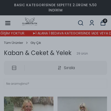
BASIC KATEGORİSİNDE SEPETTE 2.ÜRÜNE %50
İNDİRİM
0
 YOKTUR.
➤1 ALANA 1 BEDAVA KATEGORİSİNDE İADE VEYA DEĞİŞİ
Tüm Ürünler
Giy Çık
Kaban & Ceket & Yelek
29
ürün
Sırala