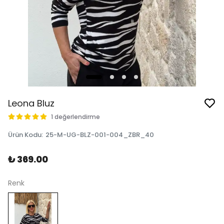
Leona Bluz
1 değerlendirme
Ürün Kodu
:
25-M-UG-BLZ-001-004_ZBR_40
₺ 369.00
Renk