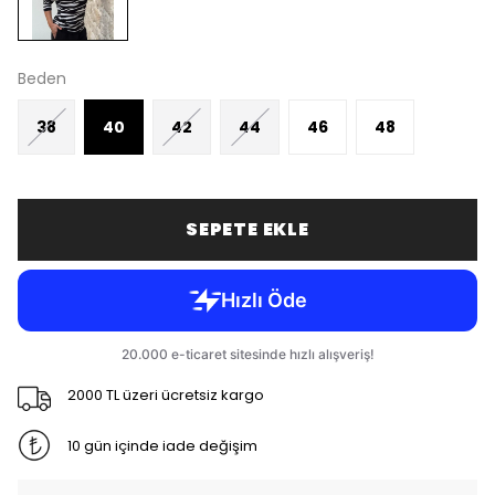
Beden
38
40
42
44
46
48
SEPETE EKLE
2000 TL üzeri ücretsiz kargo
10 gün içinde iade değişim