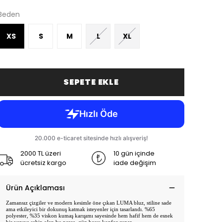
Beden
XS
S
M
L
XL
SEPETE EKLE
2000 TL üzeri
10 gün içinde
ücretsiz kargo
iade değişim
Ürün Açıklaması
Zamansız çizgiler ve modern kesimle öne çıkan LUMA bluz, stiline sade
ama etkileyici bir dokunuş katmak isteyenler için tasarlandı. %65
polyester, %35 viskon kumaş karışımı sayesinde hem hafif hem de esnek