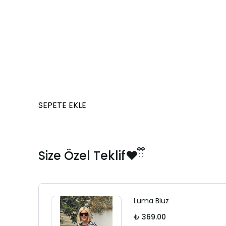
SEPETE EKLE
Size Özel Teklif❤️ྀི
Luma Bluz
₺ 369.00