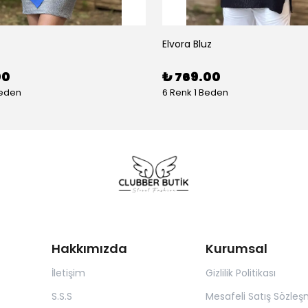
Elvora Bluz
00
₺ 769.00
Beden
6 Renk 1 Beden
Hakkımızda
Kurumsal
İletişim
Gizlilik Politikası
S.S.S
Mesafeli Satış Sözleş