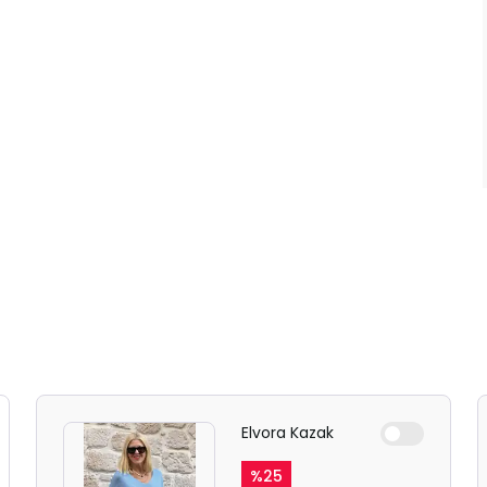
Elvora Kazak
%
25