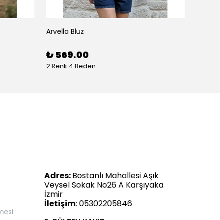
Arvella Bluz
₺ 569.00
2 Renk 4 Beden
Adres:
Bostanlı Mahallesi Aşık
Veysel Sokak No26 A Karşıyaka
İzmir
İletişim
: 05302205846
mesi