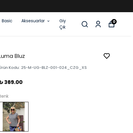
ÜNE %50 İNDİRİM
Basic
Aksesuarlar
Giy
0
Çık
Luma Bluz
Ürün Kodu
:
25-M-UG-BLZ-001-024_CZG_XS
₺ 369.00
Renk