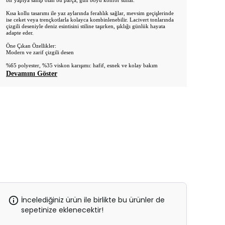
bir yapıya sahip olan bu parça, gün boyu konfor sunar.
Kısa kollu tasarımı ile yaz aylarında ferahlık sağlar, mevsim geçişlerinde
ise ceket veya trençkotlarla kolayca kombinlenebilir. Lacivert tonlarında
çizgili deseniyle deniz esintisini stiline taşırken, şıklığı günlük hayata
adapte eder.
Öne Çıkan Özellikler:
Modern ve zarif çizgili desen
%65 polyester, %35 viskon karışımı: hafif, esnek ve kolay bakım
Devamını Göster
İncelediğiniz ürün ile birlikte bu ürünler de
sepetinize eklenecektir!