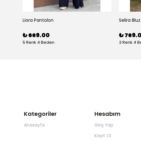
Liora Pantolon
Selira Bluz
₺ 669.00
₺ 769.
5 Renk 4 Beden
3 Renk 4 
Kategoriler
Hesabım
Anasayfa
Giriş Yap
Kayıt Ol