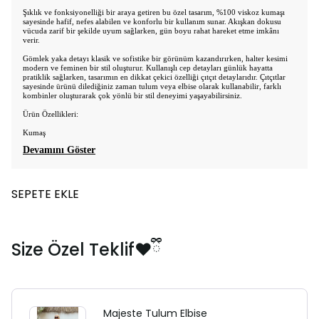
Şıklık ve fonksiyonelliği bir araya getiren bu özel tasarım, %100 viskoz kumaşı
sayesinde hafif, nefes alabilen ve konforlu bir kullanım sunar. Akışkan dokusu
vücuda zarif bir şekilde uyum sağlarken, gün boyu rahat hareket etme imkânı
verir.
Gömlek yaka detayı klasik ve sofistike bir görünüm kazandırırken, halter kesimi
modern ve feminen bir stil oluşturur. Kullanışlı cep detayları günlük hayatta
pratiklik sağlarken, tasarımın en dikkat çekici özelliği çıtçıt detaylarıdır. Çıtçıtlar
sayesinde ürünü dilediğiniz zaman tulum veya elbise olarak kullanabilir, farklı
kombinler oluşturarak çok yönlü bir stil deneyimi yaşayabilirsiniz.
Ürün Özellikleri:
Kumaş
Devamını Göster
SEPETE EKLE
Size Özel Teklif❤️ྀི
Majeste Tulum Elbise