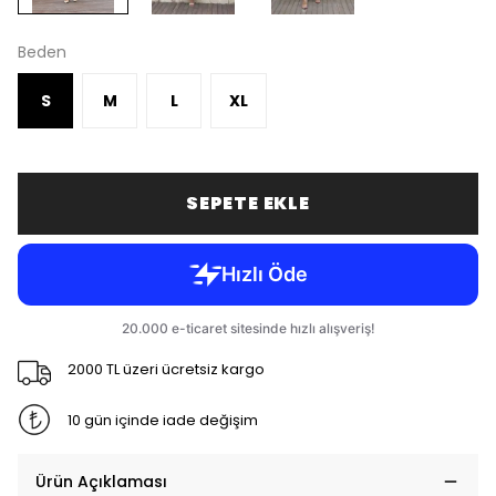
Beden
S
M
L
XL
SEPETE EKLE
2000 TL üzeri ücretsiz kargo
10 gün içinde iade değişim
Ürün Açıklaması