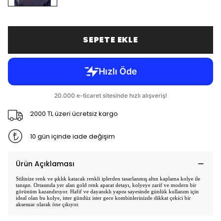
SEPETE EKLE
2000 TL üzeri ücretsiz kargo
10 gün içinde iade değişim
Ürün Açıklaması
Stilinize renk ve şıklık katacak renkli iplerden tasarlanmış altın kaplama kolye ile
tanışın. Ortasında yer alan gold renk aparat detayı, kolyeye zarif ve modern bir
görünüm kazandırıyor. Hafif ve dayanıklı yapısı sayesinde günlük kullanım için
ideal olan bu kolye, ister gündüz ister gece kombinlerinizde dikkat çekici bir
aksesuar olarak öne çıkıyor.