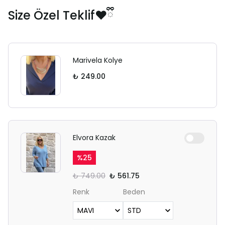
Size Özel Teklif❤️ྀི
Marivela Kolye
₺ 249.00
Elvora Kazak
%
25
₺ 749.00
₺ 561.75
Renk
Beden