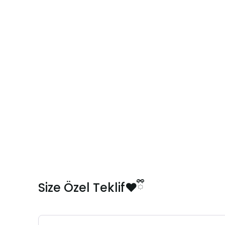
Size Özel Teklif❤️ྀི