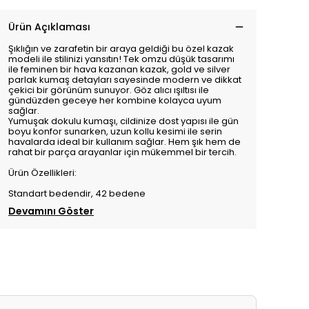
Ürün Açıklaması
Şıklığın ve zarafetin bir araya geldiği bu özel kazak
modeli ile stilinizi yansıtın!
Tek omzu düşük tasarımı
ile feminen bir hava kazanan kazak,
gold ve silver
parlak kumaş detayları
sayesinde modern ve dikkat
çekici bir görünüm sunuyor. Göz alıcı ışıltısı ile
gündüzden geceye her kombine kolayca uyum
sağlar.
Yumuşak dokulu kumaşı
, cildinize dost yapısı ile gün
boyu konfor sunarken,
uzun kollu kesimi
ile serin
havalarda ideal bir kullanım sağlar. Hem şık hem de
rahat bir parça arayanlar için mükemmel bir tercih.
Ürün Özellikleri:
Standart bedendir, 42 bedene
Devamını Göster