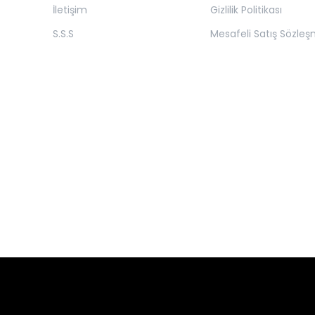
İletişim
Gizlilik Politikası
S.S.S
Mesafeli Satış Sözleş