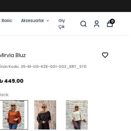
DİRİM
Basic
Aksesuarlar
Giy
0
Çık
Mirvia Bluz
Ürün Kodu
:
25-M-UG-KZK-001-002_KRT_STD
₺ 449.00
Renk