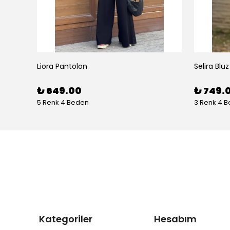
Liora Pantolon
Selira Bluz
₺ 649.00
₺ 749.
5 Renk 4 Beden
3 Renk 4 
Kategoriler
Hesabım