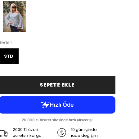
Beden
STD
SEPETE EKLE
2000 TL üzeri
10 gün içinde
ücretsiz kargo
iade değişim