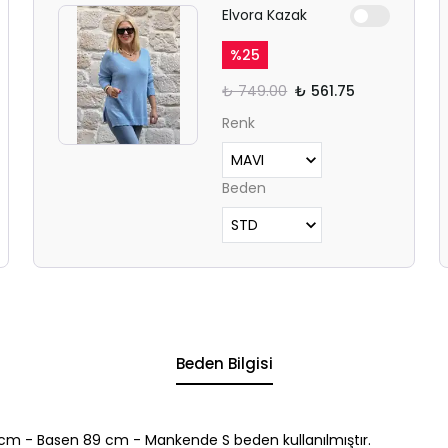
Elvora Kazak
%
25
₺ 749.00
₺ 561.75
Renk
Beden
Beden Bilgisi
cm - Basen 89 cm - Mankende S beden kullanılmıştır.