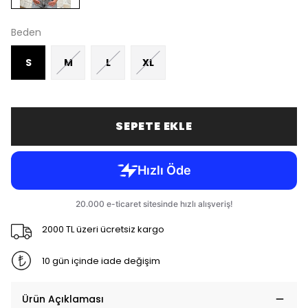
Beden
S
M
L
XL
SEPETE EKLE
2000 TL üzeri ücretsiz kargo
10 gün içinde iade değişim
Ürün Açıklaması