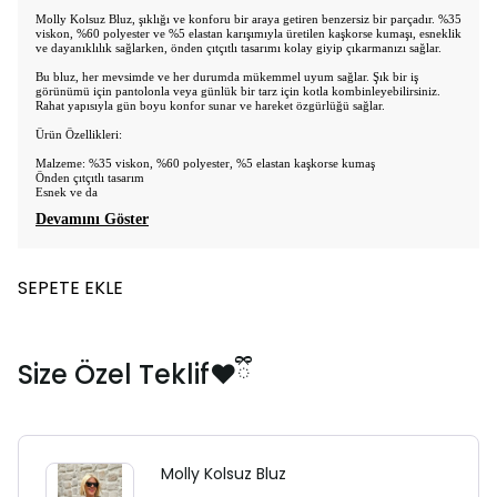
Molly Kolsuz Bluz, şıklığı ve konforu bir araya getiren benzersiz bir parçadır. %35
viskon, %60 polyester ve %5 elastan karışımıyla üretilen kaşkorse kumaşı, esneklik
ve dayanıklılık sağlarken, önden çıtçıtlı tasarımı kolay giyip çıkarmanızı sağlar.
Bu bluz, her mevsimde ve her durumda mükemmel uyum sağlar. Şık bir iş
görünümü için pantolonla veya günlük bir tarz için kotla kombinleyebilirsiniz.
Rahat yapısıyla gün boyu konfor sunar ve hareket özgürlüğü sağlar.
Ürün Özellikleri:
Malzeme: %35 viskon, %60 polyester, %5 elastan kaşkorse kumaş
Önden çıtçıtlı tasarım
Esnek ve da
Devamını Göster
SEPETE EKLE
Size Özel Teklif❤️ྀི
Molly Kolsuz Bluz