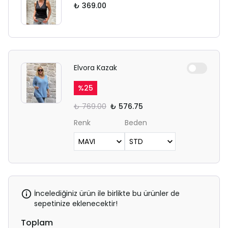
₺ 369.00
Elvora Kazak
%
25
₺ 769.00
₺ 576.75
Renk
Beden
İncelediğiniz ürün ile birlikte bu ürünler de
sepetinize eklenecektir!
Toplam