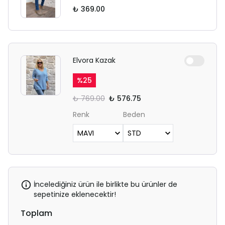
₺ 369.00
Elvora Kazak
%
25
₺ 769.00
₺ 576.75
Renk
Beden
İncelediğiniz ürün ile birlikte bu ürünler de
sepetinize eklenecektir!
Toplam