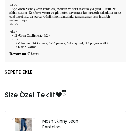
<div>
<p>Mosh Skinny Jean Pantolon, modern ve zarif tasarımıyla günlük stilinize
şıklık katıyor. Konforlu yapısı ve şık kesimi sayesinde her ortamda rahatlıkla tercih
edebileceğiniz bir parça. Günlük kombinlerinizi tamamlamak için ideal bir
seçimdir.</p>
</div>
<div>
<h2>Ürün Özellikleri:</h2>
<ul>
<li>Kumaş: %43 viskos, %33 pamuk, %17 liyosel, %2 polyester</li>
<li>Bel: Normal
Devamını Göster
SEPETE EKLE
Size Özel Teklif❤️ྀི
Mosh Skinny Jean
Pantolon