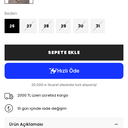
Beden
26
27
28
29
30
31
SEPETE EKLE
2000 TL üzeri ücretsiz kargo
10 gün içinde iade değişim
Ürün Açıklaması