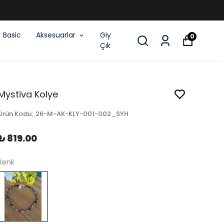
E SEPETTE 2.ÜRÜNE %50 İNDİRİM
Basic
Aksesuarlar
Giy
0
Çık
Mystiva Kolye
Ürün Kodu
:
26-M-AK-KLY-001-002_SYH
₺ 819.00
Renk