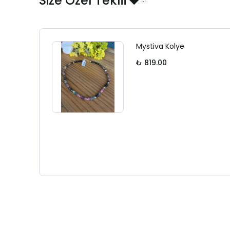
Size Özel Teklif❤️ྀི
Mystiva Kolye
₺ 819.00