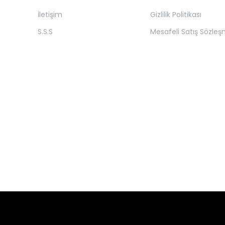
İletişim
Gizlilik Politikası
S.S.S
Mesafeli Satış Sözleş