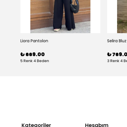
Liora Pantolon
Selira Bluz
₺ 669.00
₺ 769.
5 Renk 4 Beden
3 Renk 4 
Kategoriler
Hesabım