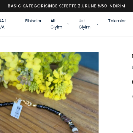
BASIC KATEGORİSİND
NA 1
Elbiseler
Alt
Üst
Takımlar
VA
Giyim
Giyim