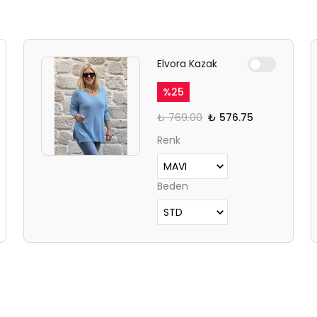
Elvora Kazak
%
25
₺ 769.00
₺ 576.75
Renk
Beden