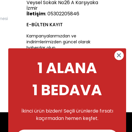
Veysel Sokak No26 A Karşıyaka
İzmir
İletişim
: 05302205846
mesi
E-BÜLTEN KAYIT
Kampanyalarımızdan ve
indirimlerimizden güncel olarak
haberdar olun.
1 ALANA
1 BEDAVA
İkinci ürün bizden! Seçili ürünlerde fırsatı
Alışveriş deneyiminizi iyileştirmek için
kaçırmadan hemen keşfet.
yasal düzenlemelere uygun çerezler
(cookies) kullanıyoruz. Detaylı bilgiye