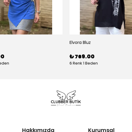
Elvora Bluz
00
₺ 769.00
Beden
6 Renk 1 Beden
Hakkımızda
Kurumsal