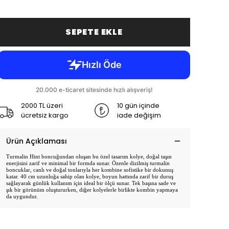
SEPETE EKLE
2000 TL üzeri
10 gün içinde
ücretsiz kargo
iade değişim
Ürün Açıklaması
Turmalin Hint boncuğundan oluşan bu özel tasarım kolye, doğal taşın
enerjisini zarif ve minimal bir formda sunar. Özenle dizilmiş turmalin
boncuklar, canlı ve doğal tonlarıyla her kombine sofistike bir dokunuş
katar. 40 cm uzunluğa sahip olan kolye, boyun hattında zarif bir duruş
sağlayarak günlük kullanım için ideal bir ölçü sunar. Tek başına sade ve
şık bir görünüm oluştururken, diğer kolyelerle birlikte kombin yapmaya
da uygundur.