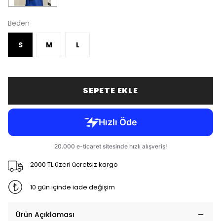
Beden
S
M
L
SEPETE EKLE
2000 TL üzeri ücretsiz kargo
10 gün içinde iade değişim
Ürün Açıklaması