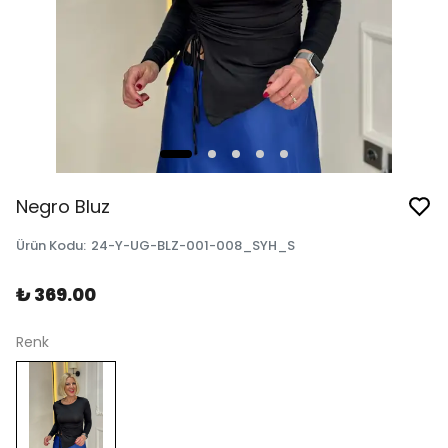
Negro Bluz
Ürün Kodu
:
24-Y-UG-BLZ-001-008_SYH_S
₺ 369.00
Renk