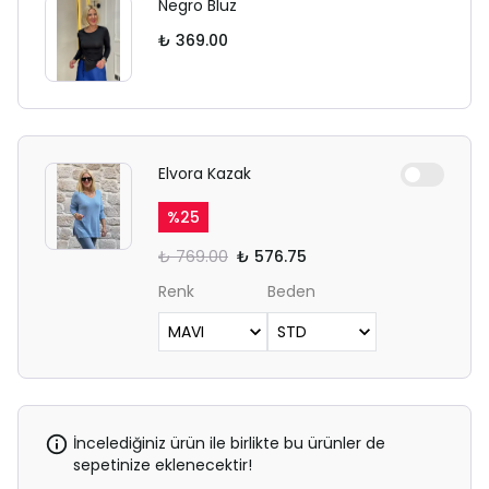
Negro Bluz
₺ 369.00
Elvora Kazak
%
25
₺ 769.00
₺ 576.75
Renk
Beden
İncelediğiniz ürün ile birlikte bu ürünler de
sepetinize eklenecektir!