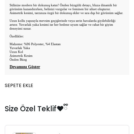
Stilinize modern bir dokunuş katın! Önden büzgülü detayı, bluza dinamik bir
görünüm kazandırırken, belinizi vurgular ve feminen bir siluet oluşturur.
Asimetrik kesimi, tarzınıza özgü bir dokunuş ekler ve sıra dışı bir görünüm sağlar.
Uzun kollu yapısıyla mevsim geçişlerinde veya serin havalarda giyilebilirliği
artırır. Yuvarlak yaka kesimi ise her bedene uyum sağlar ve rahat bir giyim
deneyimi sunar.
Özellikler:
Malzeme: %96 Polyester, %4 Elastan
Yuvarlak Yaka
Uzun Kol
Asimetrik Kesim
Önden Büzg
Devamını Göster
SEPETE EKLE
Size Özel Teklif❤️ྀི