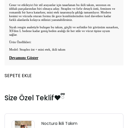
Cesur ve etkileyici bir stil arayanlar için tasarlanan bu ikili takım, sezonun en
iddialı parçalarından biri olmaya aday. Straplez ve fırfır detaylı üstü, feminen ve
romantik bir hava katarken; mini etek tasarımıyla şıklığı tamamlıyor. Modern
kesimi ve vücuda oturan formu ile gece kombinlerinden özel davetlere kadar
farklı alanlarda kolayca stilinizi yansıtabilirsiniz.
Siyah rengin asaletiyle buluşan bu takım, güçlü ve sofistike bir görünüm sunarken,
XS'den L bedene kadar geniş beden aralığı ile her stile ve vücut tipine uyum
sağlar.
Ürün Özellikleri:
Model: Straplez üst + mini etek, ikili takım
Devamını Göster
SEPETE EKLE
Size Özel Teklif❤️ྀི
Noctura İkili Takım