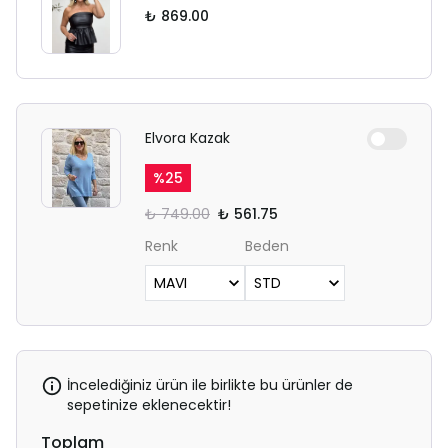
₺ 869.00
Elvora Kazak
%
25
₺ 749.00
₺ 561.75
Renk
Beden
İncelediğiniz ürün ile birlikte bu ürünler de
sepetinize eklenecektir!
Toplam